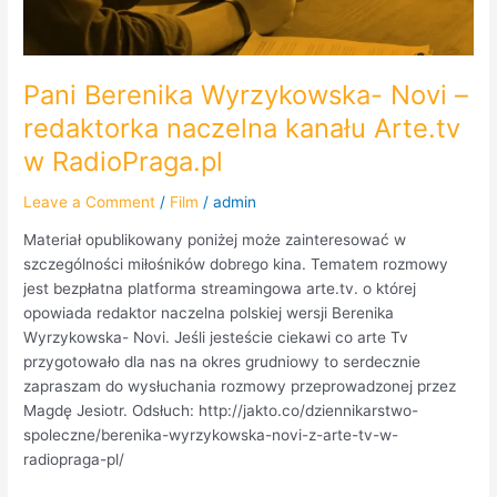
RadioPraga.pl
Pani Berenika Wyrzykowska- Novi –
redaktorka naczelna kanału Arte.tv
w RadioPraga.pl
Leave a Comment
/
Film
/
admin
Materiał opublikowany poniżej może zainteresować w
szczególności miłośników dobrego kina. Tematem rozmowy
jest bezpłatna platforma streamingowa arte.tv. o której
opowiada redaktor naczelna polskiej wersji Berenika
Wyrzykowska- Novi. Jeśli jesteście ciekawi co arte Tv
przygotowało dla nas na okres grudniowy to serdecznie
zapraszam do wysłuchania rozmowy przeprowadzonej przez
Magdę Jesiotr. Odsłuch: http://jakto.co/dziennikarstwo-
spoleczne/berenika-wyrzykowska-novi-z-arte-tv-w-
radiopraga-pl/