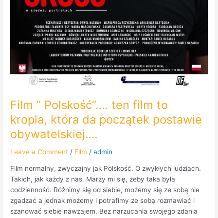
Film ” Polskość”…. ten film to
kropla, która da początek postawie
obywatelskiej….
Leave a Comment
/
Film
/
admin
Film normalny, zwyczajny jak Polskość. O zwykłych ludziach.
Takich, jak każdy z nas. Marzy mi się, żeby taka była
codzienność. Różnimy się od siebie, możemy się ze sobą nie
zgadzać a jednak możemy i potrafimy ze sobą rozmawiać i
szanować siebie nawzajem. Bez narzucania swojego zdania