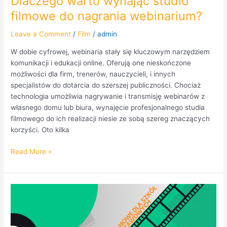
Dlaczego warto wynająć studio
filmowe do nagrania webinarium?
Leave a Comment
/
Film
/
admin
W dobie cyfrowej, webinaria stały się kluczowym narzędziem
komunikacji i edukacji online. Oferują one nieskończone
możliwości dla firm, trenerów, nauczycieli, i innych
specjalistów do dotarcia do szerszej publiczności. Chociaż
technologia umożliwia nagrywanie i transmisję webinarów z
własnego domu lub biura, wynajęcie profesjonalnego studia
filmowego do ich realizacji niesie ze sobą szereg znaczących
korzyści. Oto kilka
Read More »
Dokument
w
Bielańskim
Ośrodku