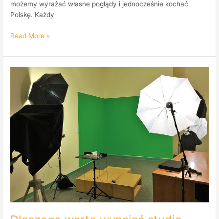
możemy wyrażać własne poglądy i jednocześnie kochać
Polskę. Każdy
Read More »
Dlaczego
warto
wynająć
studio
filmowe
do
nagrania
webinarium?