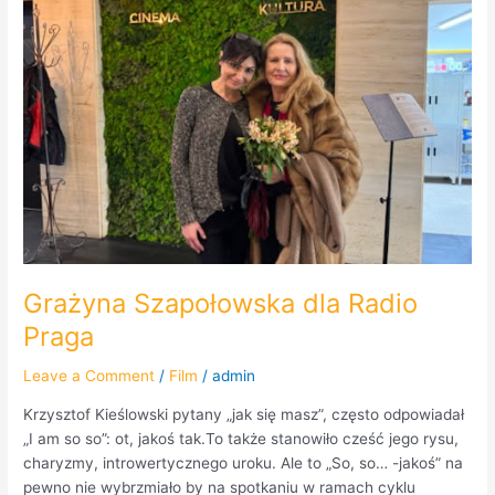
Radio
Praga
Grażyna Szapołowska dla Radio
Praga
Leave a Comment
/
Film
/
admin
Krzysztof Kieślowski pytany „jak się masz”, często odpowiadał
„I am so so”: ot, jakoś tak.To także stanowiło cześć jego rysu,
charyzmy, introwertycznego uroku. Ale to „So, so… -jakoś” na
pewno nie wybrzmiało by na spotkaniu w ramach cyklu