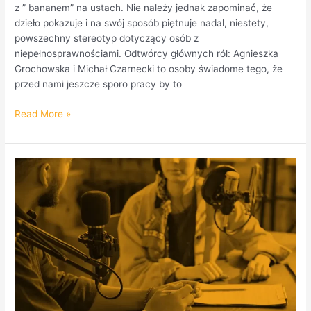
z ” bananem” na ustach. Nie należy jednak zapominać, że
dzieło pokazuje i na swój sposób piętnuje nadal, niestety,
powszechny stereotyp dotyczący osób z
niepełnosprawnościami. Odtwórcy głównych ról: Agnieszka
Grochowska i Michał Czarnecki to osoby świadome tego, że
przed nami jeszcze sporo pracy by to
Read More »
Pani
Berenika
Wyrzykowska-
Novi
–
redaktorka
naczelna
kanału
Arte.tv
w