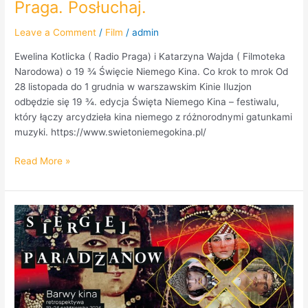
Praga. Posłuchaj.
Leave a Comment
/
Film
/
admin
Ewelina Kotlicka ( Radio Praga) i Katarzyna Wajda ( Filmoteka
Narodowa) o 19 ¾ Święcie Niemego Kina. Co krok to mrok Od
28 listopada do 1 grudnia w warszawskim Kinie Iluzjon
odbędzie się 19 ¾. edycja Święta Niemego Kina – festiwalu,
który łączy arcydzieła kina niemego z różnorodnymi gatunkami
muzyki. https://www.swietoniemegokina.pl/
Read More »
Pani
Katarzyna
Wajda
o
Sergieju
Paradżanowie
dla