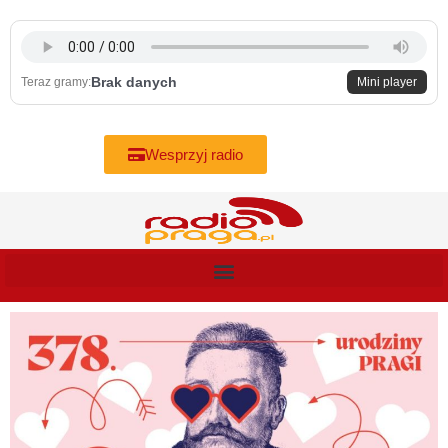
Skip
to
content
Brak danych
Teraz gramy:
Mini player
Wesprzyj radio