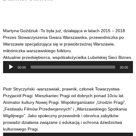
Martyna Goździuk -To była już, działająca w latach 2015 – 2018
Prezes Stowarzyszenia Gwara Warszawska, przewodniczka po
Warszawie specjalizująca się w prawobrzeżnej Warszawie,
miłośniczka warszawskiego folkloru.
Aktualnie przedsiębiorca, współzałożycielka Lubelskiej Sieci Biznes
Odtwarzacz
00:00
00:00
plików
dźwiękowych
Piotr Stryczyński -warszawiak, prawnik, członek Towarzystwa
Przyjaciół Pragi. Mieszkaniec Pragi od dobrych ponad 10ciu lat.
Animator kultury Nowej Pragi. Współorganizator „Urodzin Pragi”,
„Festiwalu Filmów Przedwojennych” i „Warszawskiego Spotkania
Wigilijnego”. Jako społeczny przewodnik i obrońca zabytków
prowadzi działania związane z edukacją i ochrona dziedzictwa
kulturowego Pragi.
Odtwarzacz