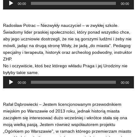
Odtwarzacz
00:00
00:00
plików
dźwiękowych
Radosław Potrac – Niezwykły nauczyciel – w zwykłej szkole.
Świadomy lider praskiej społeczności, który ponad wszystko chce,
aby jego uczniowie dostrzegli, że nie są gorszymi ludźmi i żeby nie
mówili, jadąc na drugą stronę Wisły, że jadą „do miasta”. Pedagog
specjalny i terapeuta, historyk oraz archeolog podwodny, instruktor
ZHP.
No i oczywiście, ktoś bez którego wkładu Praga i jej Urodziny nie
byłyby takie same.
Odtwarzacz
00:00
00:00
plików
dźwiękowych
Rafał Dąbrowiecki – Jestem licencjonowanym przewodnikiem
miejskim po Warszawie od 2013 roku, jednak historią miasta
zacząłem się interesować dużo wcześniej i wkrótce stała się ona
moją wielką pasją. Jestem również współautorem projektu
„Ogórkiem po Warszawie”, w ramach którego przemierzam miasto