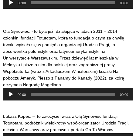
00:00
00:00
plików
dźwiękowych
.
Ola Synowiec. -To była już, działająca w latach 2011 – 2014
członkini fundacji Totutotam, która to fundacja o czym za chwilę
trwale wpisała się w pamięć o organizacji Urodzin Pragi, to
absolwentka polonistyki oraz latynoamerykanistyki na
Uniwersytecie Warszawskim. Przez dziewięć lat mieszkała w
Meksyku i pisze o nim dla polskiej oraz zagranicznej prasy.
Współautorka (wraz z Arkadiuszem Winiatorskim) książki Na
poboczu Ameryk. Pieszo z Panamy do Kanady (2022), za którą
otrzymała Nagrodę Magellana.
Odtwarzacz
00:00
00:00
plików
dźwiękowych
Łukasz Kopeć. – To założyciel wraz z Olą Synowiec fundacji
Totutotam, podróżnik,wielokrotny współorganizator Urodzin Pragi,
miłośnik Warszawy oraz pracownik portalu Go To Warsaw.