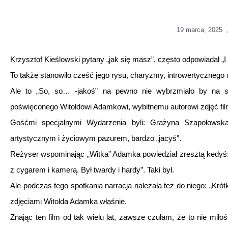
19 marca, 2025
Krzysztof Kieślowski pytany „jak się masz”, często odpowiadał „I 
To także stanowiło cześć jego rysu, charyzmy, introwertycznego 
Ale to „So, so… -jakoś” na pewno nie wybrzmiało by na s
poświęconego Witoldowi Adamkowi, wybitnemu autorowi zdjęć fil
Gośćmi specjalnymi Wydarzenia byli: Grażyna Szapołowska
artystycznym i życiowym pazurem, bardzo „jacyś”.
Reżyser wspominając „Witka” Adamka powiedział zresztą kedyś: 
z cygarem i kamerą. Był twardy i hardy”. Taki był.
Ale podczas tego spotkania narracja należała też do niego: „Krótk
zdjęciami Witolda Adamka właśnie.
Znając ten film od tak wielu lat, zawsze czułam, że to nie mił