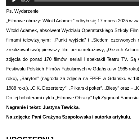
00:00
plików
Ps. Wydarzenie
dźwiękowych
„Filmowe obrazy: Witold Adamek” odbyło się 17 marca 2025 w wa
Witold Adamek, absolwent Wydziału Operatorskiego Szkoły Filmow
filmami telewizyjnymi: „Punkt wyjścia” i „Siedem czerwonych 
zrealizował swój pierwszy film pełnometrażowy, „Grzech Antonie
zdjęcia do ponad 170 filmów, seriali i spektakli Teatru TV. S
Festiwalu Polskich Filmów Fabularnych w Gdańsku w 1985 roku)
roku), „Baryton” (nagroda za zdjęcia na FPFF w Gdańsku w 198
1988 roku), „C.K. Dezerterzy”, „Piłkarski poker”, „Biesy” oraz – 
Do tej bohaterami cyklu „Filmowe Obrazy” byli Zygmunt Samosiuk,
Nagranie i tekst: Justyna Tawicka.
Na zdjęciu: Pani Grażyna Szapołowska i autorka artykułu.