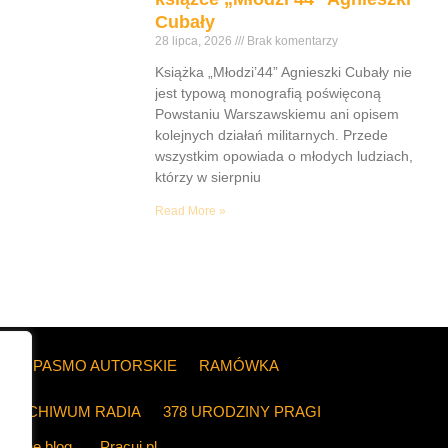
Cubały
28 lipca, 2026
Brak komentarzy
Książka „Młodzi’44” Agnieszki Cubały nie
jest typową monografią poświęconą
Powstaniu Warszawskiemu ani opisem
kolejnych działań militarnych. Przede
wszystkim opowiada o młodych ludziach,
którzy w sierpniu
Read More »
ZE
PASMO AUTORSKIE
RAMÓWKA
ARCHIWUM RADIA
378 URODZINY PRAGI
The blog
Pracuj.pl
.