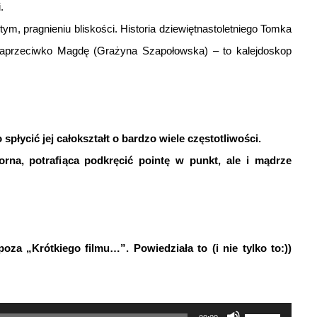
.
ym, pragnieniu bliskości. Historia dziewiętnastoletniego Tomka
 naprzeciwko Magdę (Grażyna Szapołowska) – to kalejdoskop
łycić jej całokształt o bardzo wiele częstotliwości.
iorna, potrafiąca podkręcić pointę w punkt, ale i mądrze
poza „Krótkiego filmu…”. Powiedziała to (i nie tylko to:))
Używaj