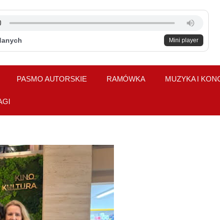
danych
Mini player
PASMO AUTORSKIE
RAMÓWKA
MUZYKA I KON
AGI