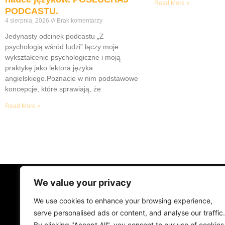
Read More »
PODCASTU.
4 sierpnia, 2026
Brak komentarzy
Jedynasty odcinek podcastu „Z
psychologią wśród ludzi” łączy moje
wykształcenie psychologiczne i moją
praktykę jako lektora języka
angielskiego.Poznacie w nim podstawowe
koncepcje, które sprawiają, że
Read More »
We value your privacy
STRONA GŁÓWNA
ŻYCIE NA PRAD
We use cookies to enhance your browsing experience,
MUZYKA I KONCERTY
KONTAKT
serve personalised ads or content, and analyse our traffic.
By clicking "Accept All", you consent to our use of cookies