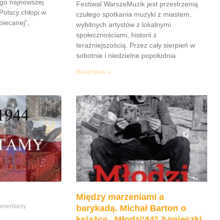
go najnowszej
Festiwal WarszeMuzik jest przestrzenią
Polscy chłopi w
czułego spotkania muzyki z miastem,
iecanej”,
wybitnych artystów z lokalnymi
społecznościami, historii z
teraźniejszością. Przez cały sierpień w
sobotnie i niedzielne popołudnia
Read More »
Między marzeniami a
omentarzy
barykadą. Michał Barton o
książce „Młodzi’44” Agnieszki