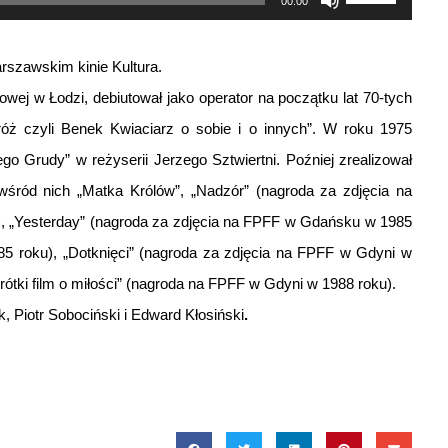
00:00
strzałek
do
rszawskim kinie Kultura.
góry
ej w Łodzi, debiutował jako operator na początku lat 70-tych
oraz
róż czyli Benek Kwiaciarz o sobie i o innych”. W roku 1975
do
go Grudy” w reżyserii Jerzego Sztwiertni. Poźniej zrealizował
dołu
ą wśród nich „Matka Królów”, „Nadzór” (nagroda za zdjęcia na
aby
, „Yesterday” (nagroda za zdjęcia na FPFF w Gdańsku w 1985
zwiększyć
5 roku), „Dotknięci” (nagroda za zdjęcia na FPFF w Gdyni w
lub
„Krótki film o miłości” (nagroda na FPFF w Gdyni w 1988 roku).
zmniejszyć
 Piotr Sobociński i Edward Kłosiński
.
głośność.