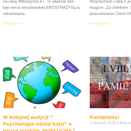
na ulicę Miłoszycką 67. To właśnie tam
Wojciechem Ladą o je
bije serce wrocławskiej EKOSTRAŻYSą tu
książce „Za chlebem. 
odratowane
poszukiwaniu Ziemi Ob
Read More »
Read More »
W kolejnej audycji ”
Pamiętamy!
1 sierpnia, 2026
Brak k
Psychologia wśród ludzi” o
nauce języków. POSŁUCHAJ