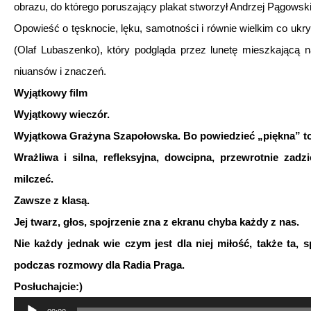
obrazu, do którego poruszający plakat stworzył Andrzej Pągowski
Opowieść o tęsknocie, lęku, samotności i równie wielkim co ukryt
(Olaf Lubaszenko), który podgląda przez lunetę mieszkającą
niuansów i znaczeń.
Wyjątkowy film
Wyjątkowy wieczór.
Wyjątkowa Grażyna Szapołowska. Bo powiedzieć „piękna” to sp
Wrażliwa i silna, refleksyjna, dowcipna, przewrotnie zadz
milczeć.
Zawsze z klasą.
Jej twarz, głos, spojrzenie zna z ekranu chyba każdy z nas.
Nie każdy jednak wie czym jest dla niej miłość, także ta, s
podczas rozmowy dla Radia Praga.
Posłuchajcie:)
Odtwarzacz