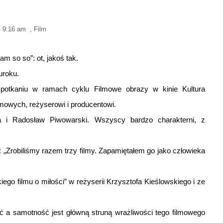
,
9:16 am
,
Film
am so so”: ot, jakoś tak.
uroku.
potkaniu w ramach cyklu Filmowe obrazy w kinie Kultura
mowych, reżyserowi i producentowi.
 i Radosław Piwowarski. Wszyscy bardzo charakterni, z
„Zrobiliśmy razem trzy filmy. Zapamiętałem go jako człowieka
iego filmu o miłości” w reżyserii Krzysztofa Kieślowskiego i ze
ość a samotność jest główną struną wrażliwości tego filmowego