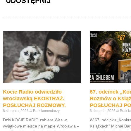
UDOSTĘPNIJ
Kocie Radio odwiedziło
67. odcinek „Ko
wrocławską EKOSTRAŻ.
Rozmów o Ksią
POSŁUCHAJ ROZMOWY.
POSŁUCHAJ PO
8 sierpnia, 2026
Brak komentarzy
6 sierpnia, 2026
Brak k
Dziś KOCIE RADIO zabiera Was w
W 67. odcinku „Konk
wyjątkowe miejsce na mapie Wrocławia –
Książkach” Michał Bar