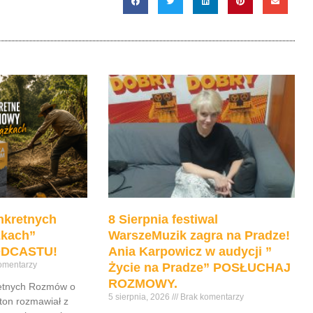
nkretnych
8 Sierpnia festiwal
żkach”
WarszeMuzik zagra na Pradze!
DCASTU!
Ania Karpowicz w audycji ”
omentarzy
Życie na Pradze” POSŁUCHAJ
ROZMOWY.
retnych Rozmów o
5 sierpnia, 2026
Brak komentarzy
ton rozmawiał z