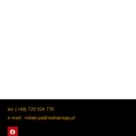
tel: (+48) 729 924 770
e-mail: redakcja@radiopraga.pl
F
a