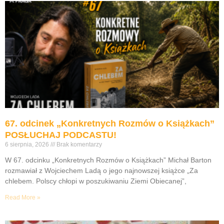
67. odcinek „Konkretnych Rozmów o Książkach”
POSŁUCHAJ PODCASTU!
6 sierpnia, 2026
Brak komentarzy
W 67. odcinku „Konkretnych Rozmów o Książkach” Michał Barton
rozmawiał z Wojciechem Ladą o jego najnowszej książce „Za
chlebem. Polscy chłopi w poszukiwaniu Ziemi Obiecanej”,
Read More »