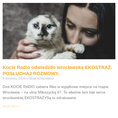
Kocie Radio odwiedziło wrocławską EKOSTRAŻ.
POSŁUCHAJ ROZMOWY.
8 sierpnia, 2026
Brak komentarzy
Dziś KOCIE RADIO zabiera Was w wyjątkowe miejsce na mapie
Wrocławia – na ulicę Miłoszycką 67. To właśnie tam bije serce
wrocławskiej EKOSTRAŻYSą tu odratowane
Read More »