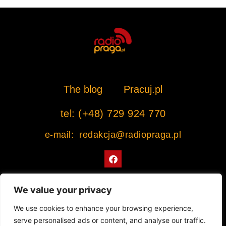
The blog
Pracuj.pl
tel: (+48) 729 924 770
e-mail: redakcja@radiopraga.pl
F
a
c
e
b
We value your privacy
o
o
Współpracujemy z Muzeum Warszawskiej Pragi
We use cookies to enhance your browsing experience,
k
serve personalised ads or content, and analyse our traffic.