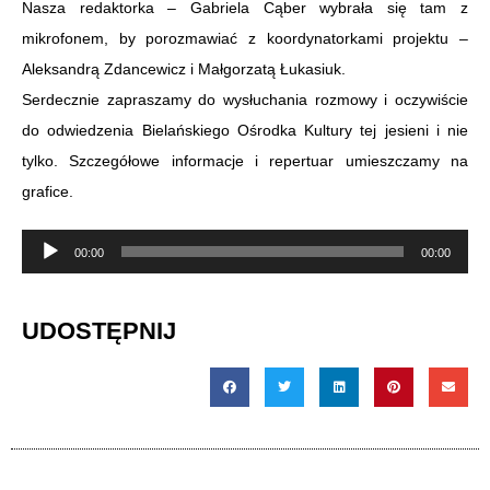
Nasza redaktorka – Gabriela Cąber wybrała się tam z
mikrofonem, by porozmawiać z koordynatorkami projektu –
Aleksandrą Zdancewicz i Małgorzatą Łukasiuk.
Serdecznie zapraszamy do wysłuchania rozmowy i oczywiście
do odwiedzenia Bielańskiego Ośrodka Kultury tej jesieni i nie
tylko. Szczegółowe informacje i repertuar umieszczamy na
grafice.
Odtwarzacz
00:00
00:00
plików
dźwiękowych
UDOSTĘPNIJ