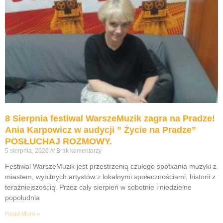
8 Sierpnia festiwal WarszeMuzik zagra na Pradze!
Ania Karpowicz w audycji ” Życie na Pradze”
POSŁUCHAJ ROZMOWY.
5 sierpnia, 2026
Brak komentarzy
Festiwal WarszeMuzik jest przestrzenią czułego spotkania muzyki z
miastem, wybitnych artystów z lokalnymi społecznościami, historii z
teraźniejszością. Przez cały sierpień w sobotnie i niedzielne
popołudnia
Read More »