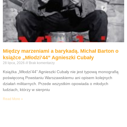
Między marzeniami a barykadą. Michał Barton o
książce „Młodzi’44” Agnieszki Cubały
28 lipca, 2026
Brak komentarzy
Książka „Młodzi’44” Agnieszki Cubały nie jest typową monografią
poświęconą Powstaniu Warszawskiemu ani opisem kolejnych
działań militarnych. Przede wszystkim opowiada o młodych
ludziach, którzy w sierpniu
Read More »