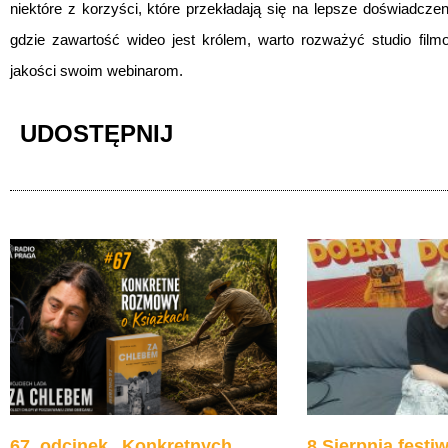
niektóre z korzyści, które przekładają się na lepsze doświadczen
gdzie zawartość wideo jest królem, warto rozważyć studio film
jakości swoim webinarom.
UDOSTĘPNIJ
67. odcinek „Konkretnych
8 Sierpnia festiw