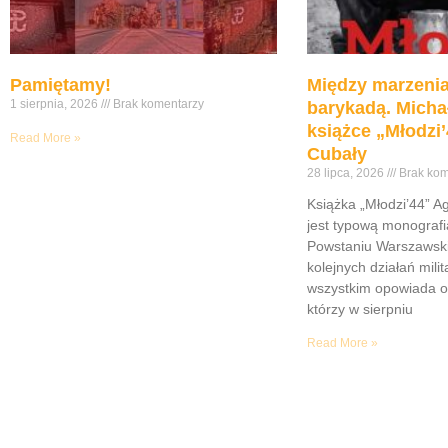
Pamiętamy!
Między marzenia
1 sierpnia, 2026
Brak komentarzy
barykadą. Micha
książce „Młodzi’
Read More »
Cubały
28 lipca, 2026
Brak kom
Książka „Młodzi’44” A
jest typową monograf
Powstaniu Warszawsk
kolejnych działań mili
wszystkim opowiada o
którzy w sierpniu
Read More »