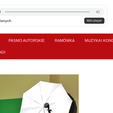
danych
Mini player
PASMO AUTORSKIE
RAMÓWKA
MUZYKA I KON
AGI