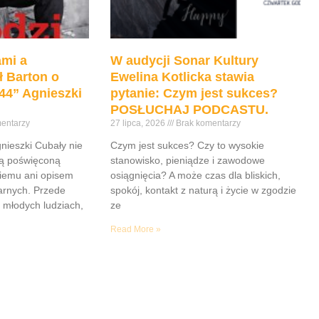
mi a
W audycji Sonar Kultury
ł Barton o
Ewelina Kotlicka stawia
44” Agnieszki
pytanie: Czym jest sukces?
POSŁUCHAJ PODCASTU.
entarzy
27 lipca, 2026
Brak komentarzy
gnieszki Cubały nie
Czym jest sukces? Czy to wysokie
ią poświęconą
stanowisko, pieniądze i zawodowe
iemu ani opisem
osiągnięcia? A może czas dla bliskich,
tarnych. Przede
spokój, kontakt z naturą i życie w zgodzie
 młodych ludziach,
ze
Read More »