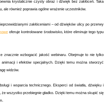
pewnia krystalicznie czysty obraz i dźwięk bez zakłóceń. Taka
ru, ale również poprawia ogólne wrażenie uczestników.
eprzewidzianymi zakłóceniami – od dźwięków ulicy po przerwy
lmowe
oferuje kontrolowane środowisko, które eliminuje tego typu
 znacznie wzbogacić jakość webinaru. Obejmuje to nie tylko
i, animacji i efektów specjalnych. Dzięki temu można stworzyć
wagę widzów.
sługi i wsparcia technicznego. Eksperci od światła, dźwięku i
, że wszystko przebiegnie gładko. Dzięki temu można skupić się
m.