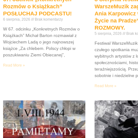
Rozmów o Książkach”
WarszeMuzik zag
POSŁUCHAJ PODCASTU!
Ania Karpowicz 
6 sierpnia, 2026
Brak komentarzy
Życie na Pradz
ROZMOWY.
W 67. odcinku „Konkretnych Rozmów o
5 sierpnia, 2026
Brak k
Książkach” Michał Barton rozmawiał z
Wojciechem Ladą o jego najnowszej
Festiwal WarszeMuzik 
książce „Za chlebem. Polscy chłopi w
czułego spotkania muz
poszukiwaniu Ziemi Obiecanej”,
wybitnych artystów z 
społecznościami, histor
Read More »
teraźniejszością. Prze
sobotnie i niedzielne 
Read More »