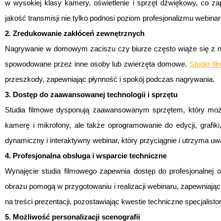
w wysokiej klasy kamery, oświetlenie i sprzęt dźwiękowy, co za
jakość transmisji nie tylko podnosi poziom profesjonalizmu webina
2. Zredukowanie zakłóceń zewnętrznych
Nagrywanie w domowym zaciszu czy biurze często wiąże się z ni
spowodowane przez inne osoby lub zwierzęta domowe.
Studio fi
przeszkody, zapewniając płynność i spokój podczas nagrywania.
3. Dostęp do zaawansowanej technologii i sprzętu
Studia filmowe dysponują zaawansowanym sprzętem, który może
kamerę i mikrofony, ale także oprogramowanie do edycji, grafik
dynamiczny i interaktywny webinar, który przyciągnie i utrzyma u
4. Profesjonalna obsługa i wsparcie techniczne
Wynajęcie studia filmowego zapewnia dostęp do profesjonalnej ob
obrazu pomogą w przygotowaniu i realizacji webinaru, zapewniając
na treści prezentacji, pozostawiając kwestie techniczne specjalisto
5. Możliwość personalizacji scenografii