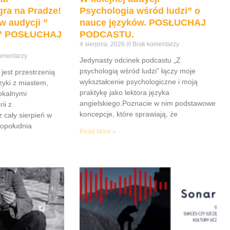
ra na Pradze!
Psychologia wśród ludzi” o
w audycji ”
nauce języków. POSŁUCHAJ
e” POSŁUCHAJ
PODCASTU.
4 sierpnia, 2026
Brak komentarzy
omentarzy
Jedynasty odcinek podcastu „Z
psychologią wśród ludzi” łączy moje
jest przestrzenią
wykształcenie psychologiczne i moją
yki z miastem,
praktykę jako lektora języka
lokalnymi
angielskiego.Poznacie w nim podstawowe
ii z
koncepcje, które sprawiają, że
z cały sierpień w
popołudnia
Read More »