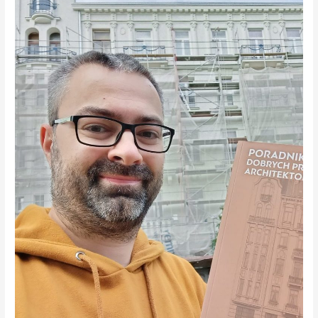
część
rozmowy
z
Krzysztofem
Michalskim.
Kandydatem
na
radnego
Pragi
Północ
z
listy
Lewicy.