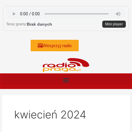
Skip
to
content
Brak danych
Teraz gramy:
Mini player
Wesprzyj radio
kwiecień 2024