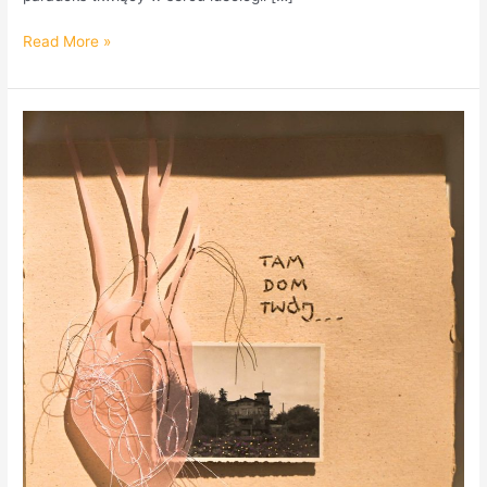
Read More »
Wystawa
malarstwa
Magdaleny
Hasenbeck
pt.TOŻSAMOŚĆ