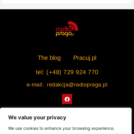
The blog
Pracuj.pl
tel: (+48) 729 924 770
e-mail: redakcja@radiopraga.pl
F
a
c
e
b
We value your privacy
o
o
Współpracujemy z Muzeum Warszawskiej Pragi
We use cookies to enhance your browsing experience,
k