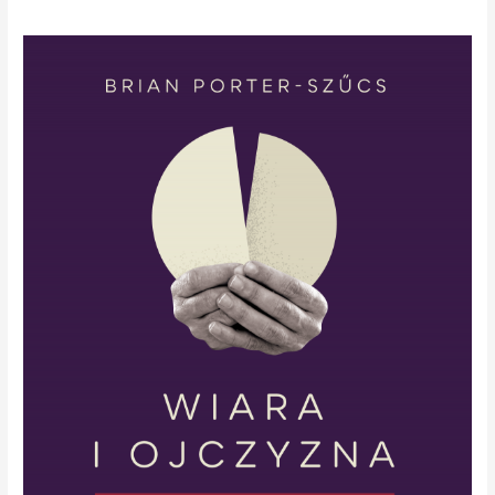
Wiara
i
ojczyzna.
Katolicyzm,
nowoczesność
i
Polska.
Książka
Braiana
Portera
–
Szucsa.