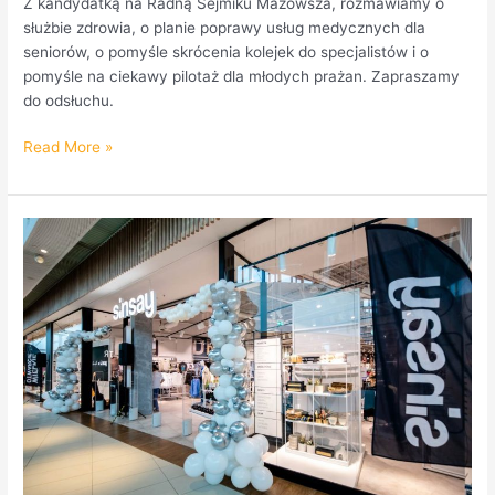
Z kandydatką na Radną Sejmiku Mazowsza, rozmawiamy o
służbie zdrowia, o planie poprawy usług medycznych dla
seniorów, o pomyśle skrócenia kolejek do specjalistów i o
pomyśle na ciekawy pilotaż dla młodych prażan. Zapraszamy
do odsłuchu.
Read More »
Nowy
salon
Sinsay
w
Centrum
Handlowym
przy
ulicy
Zamienieckiej