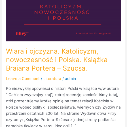
Wiara i ojczyzna. Katolicyzm,
nowoczesność i Polska. Książka
Braiana Portera – Szucsa.
Leave a Comment
/
Literatura
/
admin
Po niezwykłej opowieści o historii Polski w książce w/w autora
” Całkiem zwyczajny kraj”, której recenzję zamieściliśmy tutaj,
dziś prezentujemy krótką opinię na temat relacji Kościoła w
Polsce wobec polityki, społeczeństwa, wiernych czy Żydów na
przestrzeni ostatnich 200 lat. Na stronie Wydawnictwa Filtry
czytamy: „Książka Portera-Szűcsa z jednej strony podkreśla
paradoks tkwiący w sercu ideologii […]