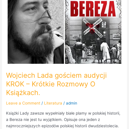
KROK
–
Krótkie
Rozmowy
O
Książkach.
Wojciech Lada gościem audycji
KROK – Krótkie Rozmowy O
Książkach.
Leave a Comment
/
Literatura
/
admin
Książki Lady zawsze wypełniały białe plamy w polskiej historii,
a Bereza nie jest tu wyjątkiem. Opisuje ona jeden z
najmroczniejszych epizodów polskiej historii dwudziestolecia.