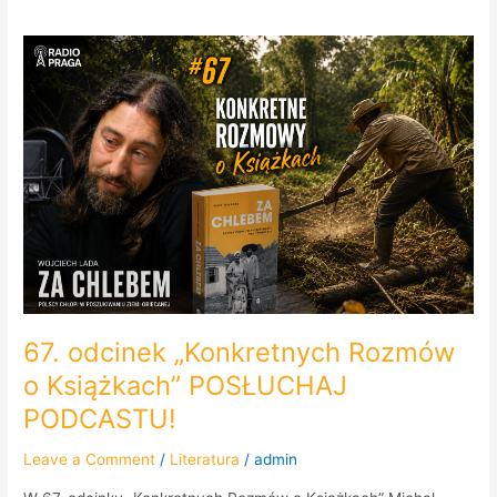
67.
odcinek
„Konkretnych
Rozmów
o
Książkach”
POSŁUCHAJ
PODCASTU!
67. odcinek „Konkretnych Rozmów
o Książkach” POSŁUCHAJ
PODCASTU!
Leave a Comment
/
Literatura
/
admin