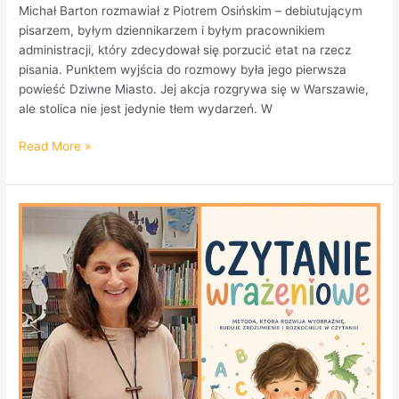
Michał Barton rozmawiał z Piotrem Osińskim – debiutującym
pisarzem, byłym dziennikarzem i byłym pracownikiem
administracji, który zdecydował się porzucić etat na rzecz
pisania. Punktem wyjścia do rozmowy była jego pierwsza
powieść Dziwne Miasto. Jej akcja rozgrywa się w Warszawie,
ale stolica nie jest jedynie tłem wydarzeń. W
Read More »
Małgorzata
Swendrowska
w
magazynie
literackim
KROK.
POSŁUCHAJ
ROZMOWY.