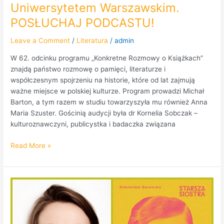
Uniwersytetem Warszawskim.
PODCASTU!
POSŁUCHAJ PODCASTU!
Leave a Comment
/
Literatura
/
admin
W 62. odcinku programu „Konkretne Rozmowy o Książkach”
znajdą państwo rozmowę o pamięci, literaturze i
współczesnym spojrzeniu na historie, które od lat zajmują
ważne miejsce w polskiej kulturze. Program prowadzi Michał
Barton, a tym razem w studiu towarzyszyła mu również Anna
Maria Szuster. Gościnią audycji była dr Kornelia Sobczak –
kulturoznawczyni, publicystka i badaczka związana
Read More »
„Konkretne
rozmowy
o
książkach”