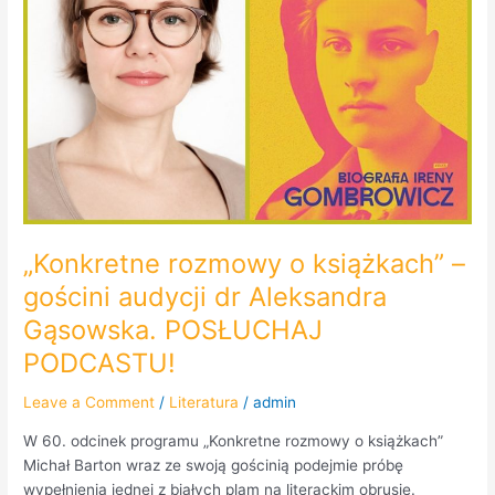
–
gościni
audycji
dr
Aleksandra
Gąsowska.
POSŁUCHAJ
PODCASTU!
„Konkretne rozmowy o książkach” –
gościni audycji dr Aleksandra
Gąsowska. POSŁUCHAJ
PODCASTU!
Leave a Comment
/
Literatura
/
admin
W 60. odcinek programu „Konkretne rozmowy o książkach”
Michał Barton wraz ze swoją gościnią podejmie próbę
wypełnienia jednej z białych plam na literackim obrusie.