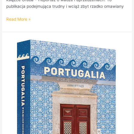
publikacja podejmująca trudny i wciąż zbyt rzadko omawiany
Read More »
Anna
Bittner,
autorka
książki
o
Portugalii
w
Radio
Praga.
PODCAST!