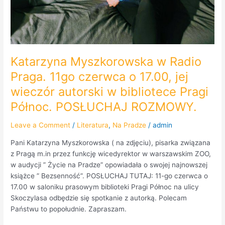
ROZMOWY.
Katarzyna Myszkorowska w Radio
Praga. 11go czerwca o 17.00, jej
wieczór autorski w bibliotece Pragi
Północ. POSŁUCHAJ ROZMOWY.
Leave a Comment
/
Literatura
,
Na Pradze
/
admin
Pani Katarzyna Myszkorowska ( na zdjęciu), pisarka związana
z Pragą m.in przez funkcję wicedyrektor w warszawskim ZOO,
w audycji ” Życie na Pradze” opowiadała o swojej najnowszej
książce ” Bezsenność”. POSŁUCHAJ TUTAJ: 11-go czerwca o
17.00 w saloniku prasowym biblioteki Pragi Północ na ulicy
Skoczylasa odbędzie się spotkanie z autorką. Polecam
Państwu to popołudnie. Zapraszam.