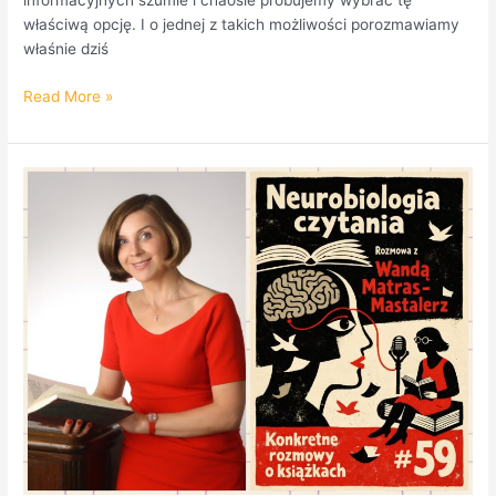
informacyjnych szumie i chaosie próbujemy wybrać tę
właściwą opcję. I o jednej z takich możliwości porozmawiamy
właśnie dziś
Read More »
W
ostatnim
magazynie
literackim
KROK
–
dr
Wanda
Matras-
Mastalerz.
PODCAST!