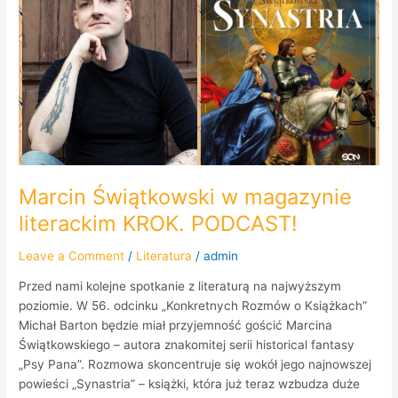
w
magazynie
literackim
KROK.
PODCAST!
Marcin Świątkowski w magazynie
literackim KROK. PODCAST!
Leave a Comment
/
Literatura
/
admin
Przed nami kolejne spotkanie z literaturą na najwyższym
poziomie. W 56. odcinku „Konkretnych Rozmów o Książkach”
Michał Barton będzie miał przyjemność gościć Marcina
Świątkowskiego – autora znakomitej serii historical fantasy
„Psy Pana”. Rozmowa skoncentruje się wokół jego najnowszej
powieści „Synastria” – książki, która już teraz wzbudza duże