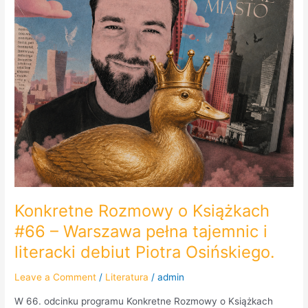
literacki
debiut
Piotra
Osińskiego.
Konkretne Rozmowy o Książkach
#66 – Warszawa pełna tajemnic i
literacki debiut Piotra Osińskiego.
Leave a Comment
/
Literatura
/
admin
W 66. odcinku programu Konkretne Rozmowy o Książkach