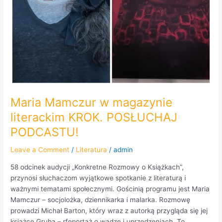
Maria Mamczur w magazynie
literackim KROK. POSŁUCHAJ
PODCASTU!
Leave a Comment
/
Literatura
/
admin
58 odcinek audycji „Konkretne Rozmowy o Książkach”,
przynosi słuchaczom wyjątkowe spotkanie z literaturą i
ważnymi tematami społecznymi. Gościnią programu jest Maria
Mamczur – socjolożka, dziennikarka i malarka. Rozmowę
prowadzi Michał Barton, który wraz z autorką przygląda się jej
książce Gruba – rfeportaż o wadze i uprzedzeniach. To