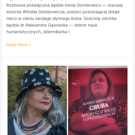
Rozmowa poświęcona będzie Irenie Gombrowicz — starszej
siostrze Witolda Gombrowicza, postaci pozostającej dotąd
nieco w cieniu swojego słynnego brata. Gościnią odcinka
będzie dr Aleksandra Gąsowska — doktor nauk
humanistycznych, dziennikarka i
Read More »
Maria
Mamczur
w
magazynie
literackim
KROK.
POSŁUCHAJ
PODCASTU!