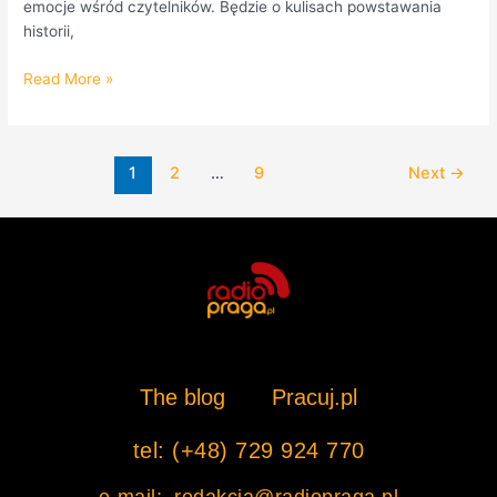
emocje wśród czytelników. Będzie o kulisach powstawania
historii,
Read More »
1
2
…
9
Next
→
The blog
Pracuj.pl
tel: (+48) 729 924 770