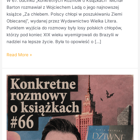
W 67. odcinku „Konkretnych Rozmów o Książkach” Michał
Barton rozmawiał z Wojciechem Ladą o jego najnowszej
książce „Za chlebem. Polscy chłopi w poszukiwaniu Ziemi
Obiecanej”, wydanej przez Wydawnictwo Wielka Litera.
Punktem wyjścia do rozmowy były losy polskich chłopów,
którzy pod koniec XIX wieku wyemigrowali do Brazylii w
nadziei na lepsze życie. Była to opowieść o […]
Read More »
Konkretne
Rozmowy
o
Książkach
#66
–
Warszawa
pełna
tajemnic
i