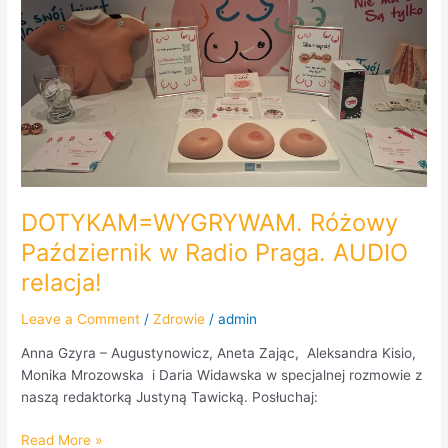
Praga.
AUDIO
relacja!
DOTYKAM=WYGRYWAM. Różowy
Październik w Radio Praga. AUDIO
relacja!
Leave a Comment
/
Zdrowie
/
admin
Anna Gzyra – Augustynowicz, Aneta Zając, Aleksandra Kisio,
Monika Mrozowska i Daria Widawska w specjalnej rozmowie z
naszą redaktorką Justyną Tawicką. Posłuchaj:
Read More »