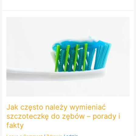
Jak
często
należy
wymieniać
szczoteczkę
do
zębów
–
porady
i
fakty
Jak często należy wymieniać
szczoteczkę do zębów – porady i
fakty