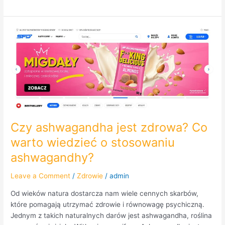
Czy
ashwagandha
jest
zdrowa?
Co
warto
wiedzieć
o
stosowaniu
Czy ashwagandha jest zdrowa? Co
ashwagandhy?
warto wiedzieć o stosowaniu
ashwagandhy?
Leave a Comment
/
Zdrowie
/
admin
Od wieków natura dostarcza nam wiele cennych skarbów,
które pomagają utrzymać zdrowie i równowagę psychiczną.
Jednym z takich naturalnych darów jest ashwagandha, roślina