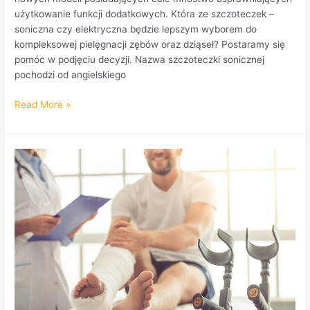
użytkowanie funkcji dodatkowych. Która ze szczoteczek –
soniczna czy elektryczna będzie lepszym wyborem do
kompleksowej pielęgnacji zębów oraz dziąseł? Postaramy się
pomóc w podjęciu decyzji. Nazwa szczoteczki sonicznej
pochodzi od angielskiego
Read More »
Rehabilitacja
domowa
po
złamaniu
nadgarstka