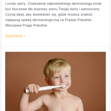
i urody skóry. Znalezienie odpowiedniego dermatologa może
być kluczowe dla poprawy stanu Twojej skóry i samooceny.
Czytaj dalej, aby dowiedzieć się, gdzie możesz znaleźć
najlepszą opiekę dermatologiczną na Pradze-Południe.
Warszawa Praga-Południe
Read More »
Jaka
szczoteczka
soniczna
dla
dziecka
w
wieku
6
lat?