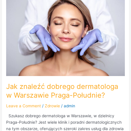
znaleźć
dobrego
dermatologa
w
Warszawie
Praga-
Południe?
Jak znaleźć dobrego dermatologa
w Warszawie Praga-Południe?
Leave a Comment
/
Zdrowie
/
admin
Szukasz dobrego dermatologa w Warszawie, w dzielnicy
Praga-Południe? Jest wiele klinik i poradni dermatologicznych
na tym obszarze, oferujących szeroki zakres usług dla zdrowia