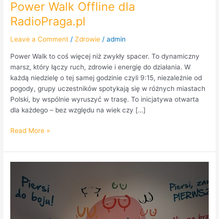
Power Walk Offline dla
RadioPraga.pl
Leave a Comment
/
Zdrowie
/
admin
Power Walk to coś więcej niż zwykły spacer. To dynamiczny
marsz, który łączy ruch, zdrowie i energię do działania. W
każdą niedzielę o tej samej godzinie czyli 9:15, niezależnie od
pogody, grupy uczestników spotykają się w różnych miastach
Polski, by wspólnie wyruszyć w trasę. To inicjatywa otwarta
dla każdego – bez względu na wiek czy […]
Read More »
DOTYKAM=WYGRYWAM.
Różowy
Październik
w
Radio