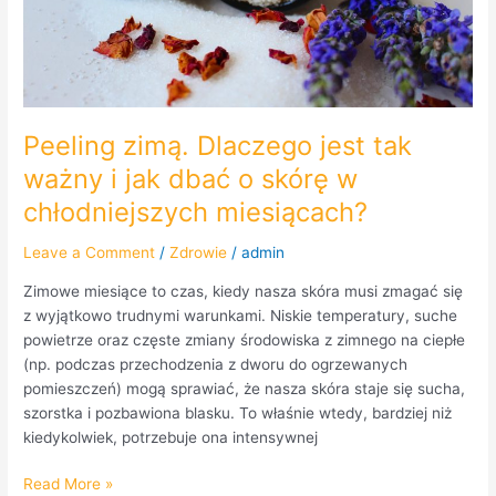
dbać
o
skórę
w
chłodniejszych
miesiącach?
Peeling zimą. Dlaczego jest tak
ważny i jak dbać o skórę w
chłodniejszych miesiącach?
Leave a Comment
/
Zdrowie
/
admin
Zimowe miesiące to czas, kiedy nasza skóra musi zmagać się
z wyjątkowo trudnymi warunkami. Niskie temperatury, suche
powietrze oraz częste zmiany środowiska z zimnego na ciepłe
(np. podczas przechodzenia z dworu do ogrzewanych
pomieszczeń) mogą sprawiać, że nasza skóra staje się sucha,
szorstka i pozbawiona blasku. To właśnie wtedy, bardziej niż
kiedykolwiek, potrzebuje ona intensywnej
Read More »