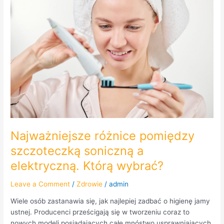
pomiędzy
szczoteczką
soniczną
a
elektryczną.
Którą
wybrać?
Najważniejsze różnice pomiędzy
szczoteczką soniczną a
elektryczną. Którą wybrać?
Leave a Comment
/
Zdrowie
/
admin
Wiele osób zastanawia się, jak najlepiej zadbać o higienę jamy
ustnej. Producenci prześcigają się w tworzeniu coraz to
nowych modeli posiadających całe mnóstwo usprawniających