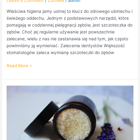
Leave a Comment
/
Zdrowie
/
admin
Właściwa higiena jamy ustnej to klucz do zdrowego uśmiechu i
świeżego oddechu. Jednym z podstawowych narzędzi, które
pomagają w codziennej pielęgnacji zębów, jest szczoteczka do
zębów. Choć jej regularne używanie jest powszechnie
zalecane, wielu z nas nie zastanawia się nad tym, jak często
powinniśmy ją wymieniać. Zalecenia dentystów Większość
stomatologów zaleca wymianę szczoteczki do zębów
Read More »
Peeling
zimą.
Dlaczego
jest
tak
ważny
i
jak