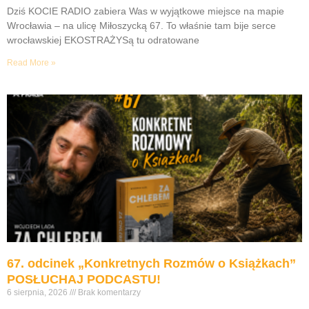
Dziś KOCIE RADIO zabiera Was w wyjątkowe miejsce na mapie
Wrocławia – na ulicę Miłoszycką 67. To właśnie tam bije serce
wrocławskiej EKOSTRAŻYSą tu odratowane
Read More »
67. odcinek „Konkretnych Rozmów o Książkach”
POSŁUCHAJ PODCASTU!
6 sierpnia, 2026
Brak komentarzy