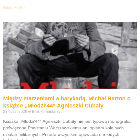
Read More »
Między marzeniami a barykadą. Michał Barton o
książce „Młodzi’44” Agnieszki Cubały
28 lipca, 2026
Brak komentarzy
Książka „Młodzi’44” Agnieszki Cubały nie jest typową monografią
poświęconą Powstaniu Warszawskiemu ani opisem kolejnych
działań militarnych. Przede wszystkim opowiada o młodych