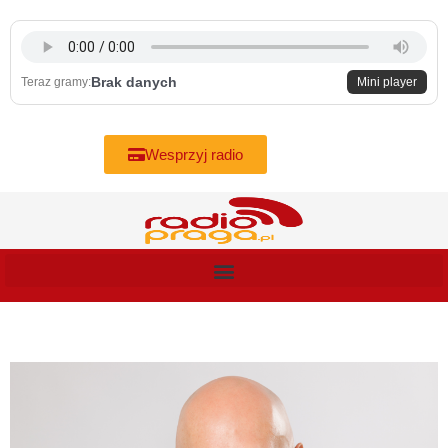
Skip
to
content
Brak danych
Teraz gramy:
Mini player
Wesprzyj radio