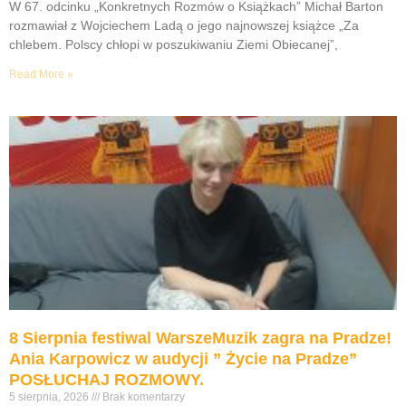
W 67. odcinku „Konkretnych Rozmów o Książkach” Michał Barton
rozmawiał z Wojciechem Ladą o jego najnowszej książce „Za
chlebem. Polscy chłopi w poszukiwaniu Ziemi Obiecanej”,
Read More »
8 Sierpnia festiwal WarszeMuzik zagra na Pradze!
Ania Karpowicz w audycji ” Życie na Pradze”
POSŁUCHAJ ROZMOWY.
5 sierpnia, 2026
Brak komentarzy