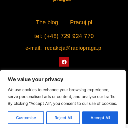
The blog
Pracuj.pl
tel: (+48) 729 924 770
e-mail: redakcja@radiopraga.pl
F
a
c
e
b
We value your privacy
o
o
Współpracujemy z Muzeum Warszawskiej Pragi
We use cookies to enhance your browsing experience,
k
serve personalised ads or content, and analyse our traffic.
© 2022 All rights Reserved. Radiopraga.pl
By clicking "Accept All", you consent to our use of cookies.
Projekt strony internetowej: tomasz-kaminski.pl
Customise
Reject All
Accept All