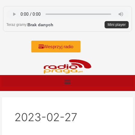
Skip
to
content
Brak danych
Teraz gramy:
Mini player
Wesprzyj radio
2023-02-27