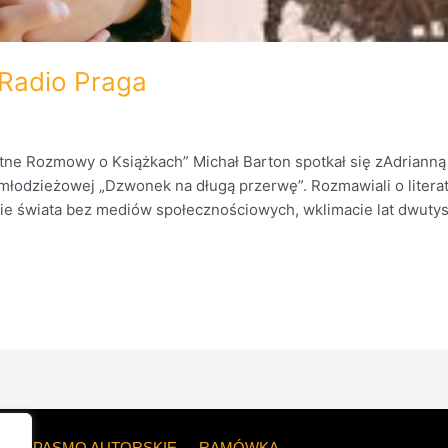
 Radio Praga
ne Rozmowy o Książkach” Michał Barton spotkał się zAdriann
młodzieżowej „Dzwonek na długą przerwę”. Rozmawiali o liter
nie świata bez mediów społecznościowych, wklimacie lat dwut
ZE
PASMO AUTORSKIE
RAMÓWKA