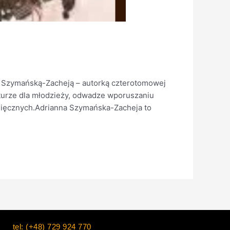
ą Szymańską-Zacheją – autorką czterotomowej
aturze dla młodzieży, odwadze wporuszaniu
ysięcznych.Adrianna Szymańska-Zacheja to
tel: (+48) 729 924 770