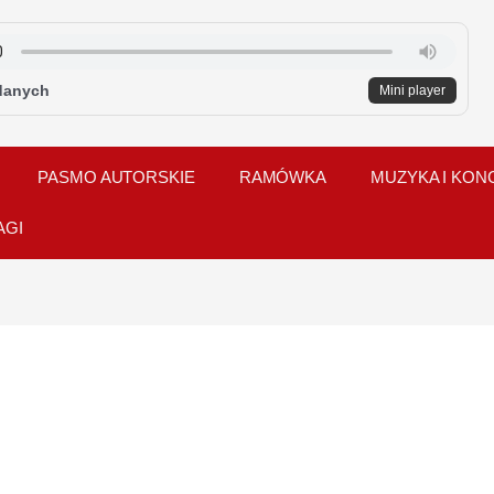
danych
Mini player
PASMO AUTORSKIE
RAMÓWKA
MUZYKA I KON
AGI