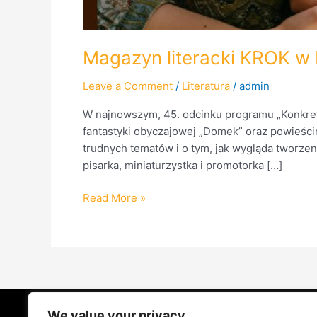
Magazyn literacki KROK w
Leave a Comment
/
Literatura
/
admin
W najnowszym, 45. odcinku programu „Konkret
fantastyki obyczajowej „Domek” oraz powieści
trudnych tematów i o tym, jak wygląda tworze
pisarka, miniaturzystka i promotorka […]
Read More »
We value your privacy
STRONA GŁÓWNA
ŻYCIE NA PRAD