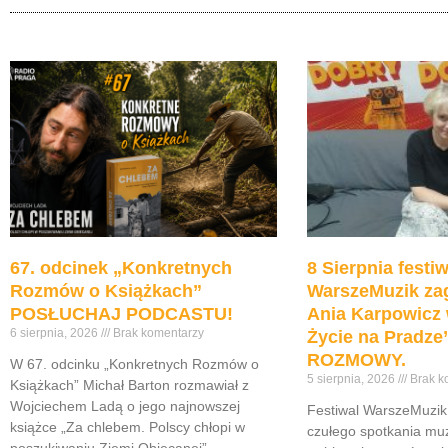
67. odcinek „Konkretnych
8 Sierpnia festiw
Rozmów o Książkach”
WarszeMuzik zag
POSŁUCHAJ PODCASTU!
Ania Karpowicz 
6 sierpnia, 2026
Brak komentarzy
Życie na Pradz
ROZMOWY.
W 67. odcinku „Konkretnych Rozmów o
5 sierpnia, 2026
Brak k
Książkach” Michał Barton rozmawiał z
Wojciechem Ladą o jego najnowszej
Festiwal WarszeMuzik 
książce „Za chlebem. Polscy chłopi w
czułego spotkania muz
poszukiwaniu Ziemi Obiecanej”,