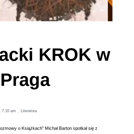
racki KROK w
 Praga
,
7:10 am
,
Literatura
zmowy o Książkach” Michał Barton spotkał się z