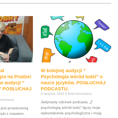
dołu
aby
zwiększyć
lub
zmniejszyć
głośność.
al
W kolejnej audycji ”
ra na Pradze!
Psychologia wśród ludzi” o
w audycji ”
nauce języków. POSŁUCHAJ
e” POSŁUCHAJ
PODCASTU.
4 sierpnia, 2026
Brak komentarzy
omentarzy
Jedynasty odcinek podcastu „Z
psychologią wśród ludzi” łączy moje
jest przestrzenią
wykształcenie psychologiczne i moją
yki z miastem,