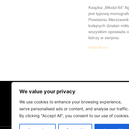
Książka „Młodzi’44” A
jest typową monograf
Powstaniu Warszawsk
kolejnych działań mili
wszystkim opowiada o
którzy w sierpniu
Read More »
We value your privacy
STRONA GŁÓWNA
ŻYCIE NA PRAD
We use cookies to enhance your browsing experience,
MUZYKA I KONCERTY
KONTAKT
serve personalised ads or content, and analyse our traffic.
By clicking "Accept All", you consent to our use of cookies