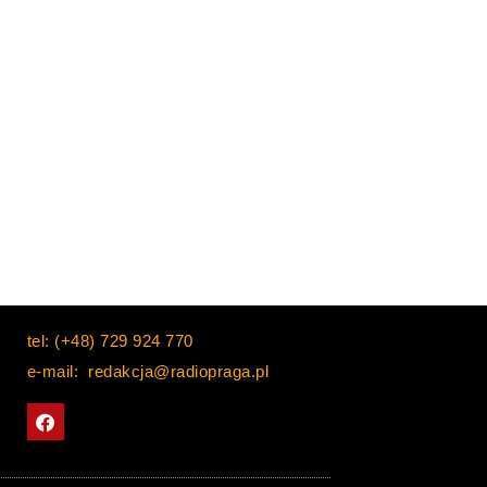
tel: (+48) 729 924 770
e-mail: redakcja@radiopraga.pl
F
a
c
e
b