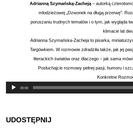
Adrianną Szymańską-Zacheją
– autorką czterotom
młodzieżowej „Dzwonek na długą przerwę”. Rozma
poruszaniu trudnych tematów i o tym, jak wygląda 
klimacie lat dw
Adrianna Szymańska-Zacheja to pisarka, miniaturzy
Targówkiem. W rozmowie zdradziła także, jak jej pas
literackich światów oraz dlaczego – jak sama mówi 
Posłuchajcie rozmowy pełnej pasji, humoru i szc
Konkretne Rozmow
Odtwarzacz
00:00
plików
dźwiękowych
UDOSTĘPNIJ