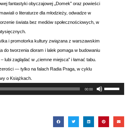
owej fantastyki obyczajowej „Domek” oraz powieści
wiali o literaturze dla młodzieży, odwadze w
tworzenie świata bez mediów społecznościowych, w
utysięcznych.
stka i promotorka kultury związana z warszawskim
ja do tworzenia dioram i lalek pomaga w budowaniu
– lubi zaglądać w „ciemne miejsca” i łamać tabu.
zerości — tylko na falach Radia Praga, w cyklu
y o Książkach.
Używaj
00:00
strzałek
do
góry
oraz
do