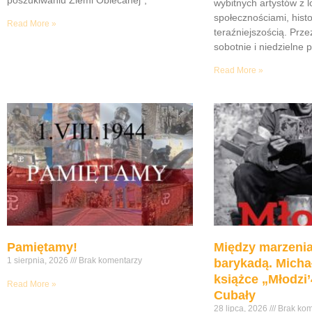
wybitnych artystów z 
społecznościami, histor
Read More »
teraźniejszością. Prze
sobotnie i niedzielne 
Read More »
Pamiętamy!
Między marzenia
1 sierpnia, 2026
Brak komentarzy
barykadą. Micha
książce „Młodzi’
Read More »
Cubały
28 lipca, 2026
Brak kom