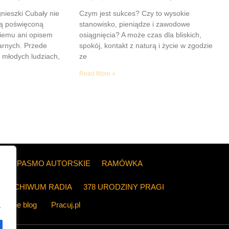
gnieszki Cubały nie
Czym jest sukces? Czy to wysokie
ią poświęconą
stanowisko, pieniądze i zawodowe
iemu ani opisem
osiągnięcia? A może czas dla bliskich,
tarnych. Przede
spokój, kontakt z naturą i życie w zgodzie
 młodych ludziach,
ze
Read More »
ZE
PASMO AUTORSKIE
RAMÓWKA
ARCHIWUM RADIA
378 URODZINY PRAGI
The blog
Pracuj.pl
.