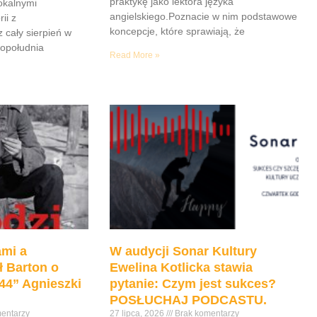
praktykę jako lektora języka
lokalnymi
angielskiego.Poznacie w nim podstawowe
ii z
koncepcje, które sprawiają, że
z cały sierpień w
popołudnia
Read More »
mi a
W audycji Sonar Kultury
ł Barton o
Ewelina Kotlicka stawia
44” Agnieszki
pytanie: Czym jest sukces?
POSŁUCHAJ PODCASTU.
entarzy
27 lipca, 2026
Brak komentarzy