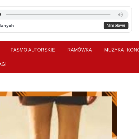
danych
Mini player
PASMO AUTORSKIE
RAMÓWKA
MUZYKA I KON
AGI