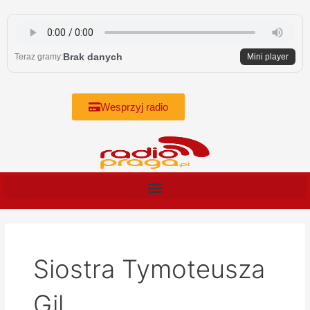
Skip
to
content
Brak danych
Teraz gramy:
Mini player
Wesprzyj radio
Siostra Tymoteusza
Gil