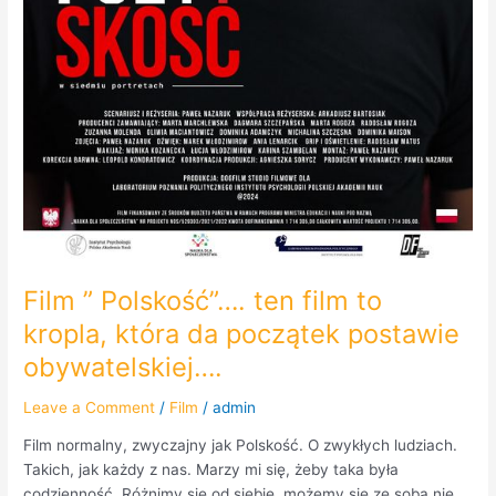
Film ” Polskość”…. ten film to
kropla, która da początek postawie
obywatelskiej….
Leave a Comment
/
Film
/
admin
Film normalny, zwyczajny jak Polskość. O zwykłych ludziach.
Takich, jak każdy z nas. Marzy mi się, żeby taka była
codzienność. Różnimy się od siebie, możemy się ze sobą nie