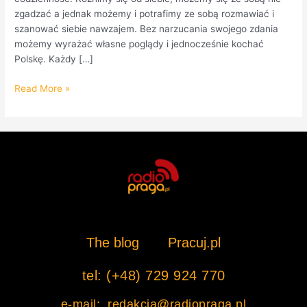
zgadzać a jednak możemy i potrafimy ze sobą rozmawiać i
szanować siebie nawzajem. Bez narzucania swojego zdania
możemy wyrażać własne poglądy i jednocześnie kochać
Polskę. Każdy […]
Read More »
The blog
Pracuj.pl
tel: (+48) 729 924 770
e-mail: redakcja@radiopraga.pl