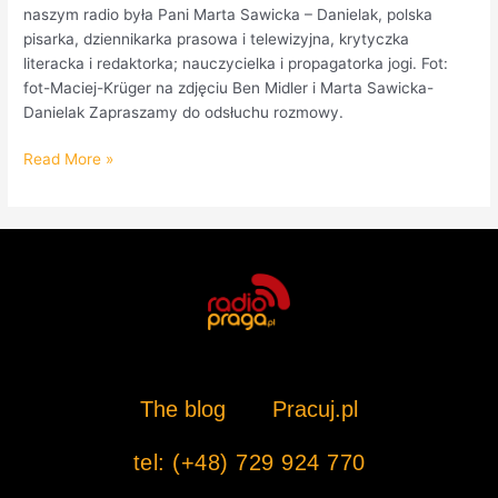
naszym radio była Pani Marta Sawicka – Danielak, polska
pisarka, dziennikarka prasowa i telewizyjna, krytyczka
literacka i redaktorka; nauczycielka i propagatorka jogi. Fot:
fot-Maciej-Krüger na zdjęciu Ben Midler i Marta Sawicka-
Danielak Zapraszamy do odsłuchu rozmowy.
Read More »
The blog
Pracuj.pl
tel: (+48) 729 924 770