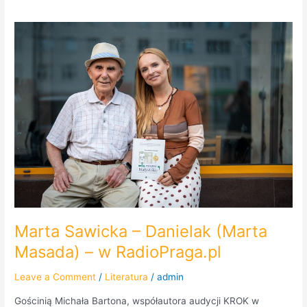
Marta
Sawicka
–
Danielak
(Marta
Masada)
–
w
RadioPraga.pl
Marta Sawicka – Danielak (Marta
Masada) – w RadioPraga.pl
Leave a Comment
/
Literatura
/
admin
Gościnią Michała Bartona, współautora audycji KROK w