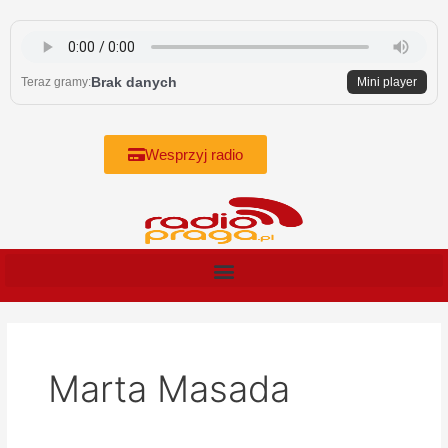
Skip
to
content
Brak danych
Teraz gramy:
Mini player
Wesprzyj radio
Marta Masada