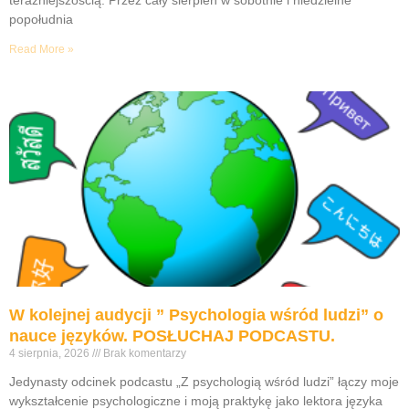
teraźniejszością. Przez cały sierpień w sobotnie i niedzielne
popołudnia
Read More »
W kolejnej audycji ” Psychologia wśród ludzi” o
nauce języków. POSŁUCHAJ PODCASTU.
4 sierpnia, 2026
Brak komentarzy
Jedynasty odcinek podcastu „Z psychologią wśród ludzi” łączy moje
wykształcenie psychologiczne i moją praktykę jako lektora języka