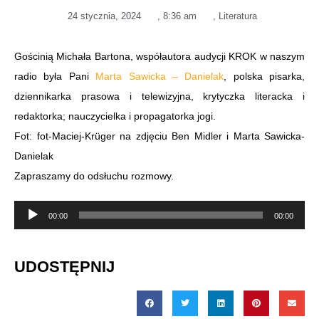
24 stycznia, 2024
,
8:36 am
,
Literatura
Gościnią Michała Bartona, współautora audycji KROK w naszym
radio była Pani
Marta Sawicka – Danielak
, polska pisarka,
dziennikarka prasowa i telewizyjna, krytyczka literacka i
redaktorka; nauczycielka i propagatorka jogi.
Fot: fot-Maciej-Krüger na zdjęciu Ben Midler i Marta Sawicka-
Danielak
Zapraszamy do odsłuchu rozmowy.
Odtwarzacz
00:00
00:00
plików
dźwiękowych
UDOSTĘPNIJ