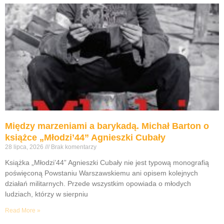
Między marzeniami a barykadą. Michał Barton o
książce „Młodzi’44” Agnieszki Cubały
28 lipca, 2026
Brak komentarzy
Książka „Młodzi’44” Agnieszki Cubały nie jest typową monografią
poświęconą Powstaniu Warszawskiemu ani opisem kolejnych
działań militarnych. Przede wszystkim opowiada o młodych
ludziach, którzy w sierpniu
Read More »