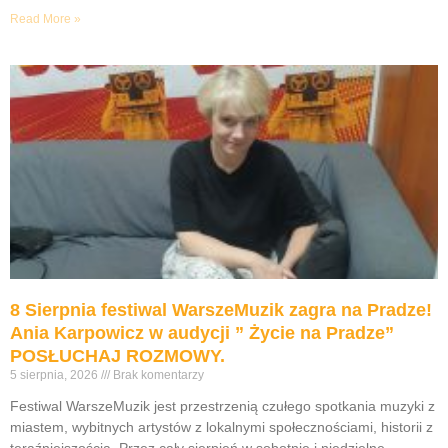
Read More »
8 Sierpnia festiwal WarszeMuzik zagra na Pradze!
Ania Karpowicz w audycji ” Życie na Pradze”
POSŁUCHAJ ROZMOWY.
5 sierpnia, 2026
Brak komentarzy
Festiwal WarszeMuzik jest przestrzenią czułego spotkania muzyki z
miastem, wybitnych artystów z lokalnymi społecznościami, historii z