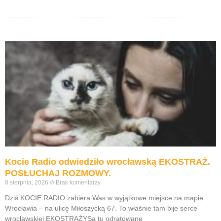
Kocie Radio odwiedziło wrocławską EKOSTRAŻ.
POSŁUCHAJ ROZMOWY.
8 sierpnia, 2026
Brak komentarzy
Dziś KOCIE RADIO zabiera Was w wyjątkowe miejsce na mapie
Wrocławia – na ulicę Miłoszycką 67. To właśnie tam bije serce
wrocławskiej EKOSTRAŻYSą tu odratowane