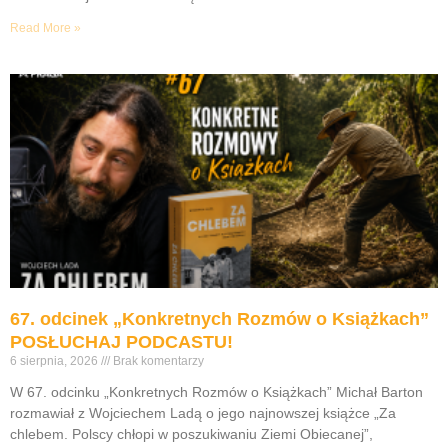
Read More »
67. odcinek „Konkretnych Rozmów o Książkach”
POSŁUCHAJ PODCASTU!
6 sierpnia, 2026
Brak komentarzy
W 67. odcinku „Konkretnych Rozmów o Książkach” Michał Barton
rozmawiał z Wojciechem Ladą o jego najnowszej książce „Za
chlebem. Polscy chłopi w poszukiwaniu Ziemi Obiecanej”,