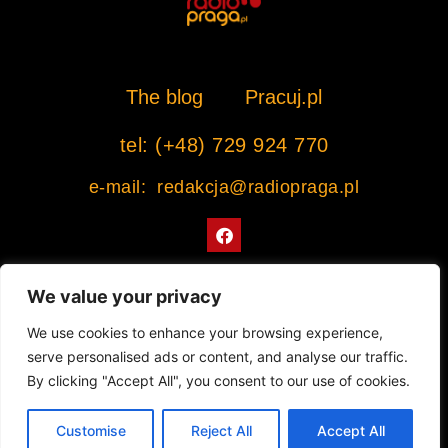
The blog
Pracuj.pl
tel: (+48) 729 924 770
e-mail: redakcja@radiopraga.pl
F
a
c
e
b
We value your privacy
o
o
Współpracujemy z Muzeum Warszawskiej Pragi
We use cookies to enhance your browsing experience,
k
serve personalised ads or content, and analyse our traffic.
© 2022 All rights Reserved. Radiopraga.pl
By clicking "Accept All", you consent to our use of cookies.
Projekt strony internetowej: tomasz-kaminski.pl
Customise
Reject All
Accept All