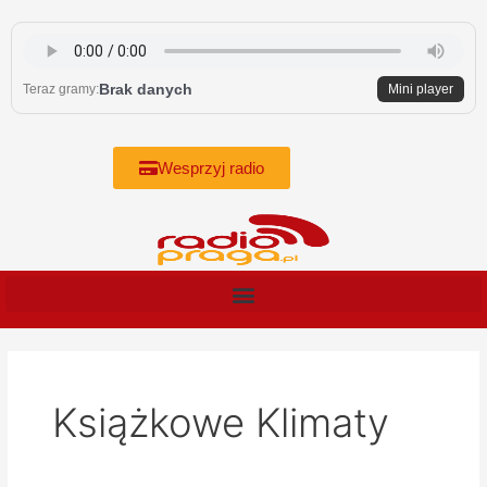
Skip
to
content
Brak danych
Teraz gramy:
Mini player
Wesprzyj radio
Książkowe Klimaty