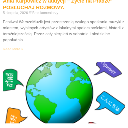
Ania Karpowicz w audycji ” Życie na Pradze”
POSŁUCHAJ ROZMOWY.
5 sierpnia, 2026
Brak komentarzy
Festiwal WarszeMuzik jest przestrzenią czułego spotkania muzyki z
miastem, wybitnych artystów z lokalnymi społecznościami, historii z
teraźniejszością. Przez cały sierpień w sobotnie i niedzielne
popołudnia
Read More »