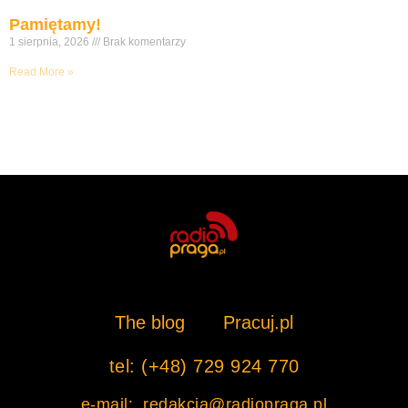
Pamiętamy!
1 sierpnia, 2026
Brak komentarzy
Read More »
The blog
Pracuj.pl
tel: (+48) 729 924 770
e-mail: redakcja@radiopraga.pl