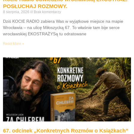
POSŁUCHAJ ROZMOWY.
8 sierpnia, 2026
Brak komentarzy
Dziś KOCIE RADIO zabiera Was w wyjątkowe miejsce na mapie
Wrocławia – na ulicę Miłoszycką 67. To właśnie tam bije serce
wrocławskiej EKOSTRAŻYSą tu odratowane
Read More »
67. odcinek „Konkretnych Rozmów o Książkach”