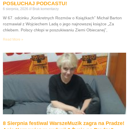
POSŁUCHAJ PODCASTU!
6 sierpnia, 2026
Brak komentarzy
W 67. odcinku „Konkretnych Rozmów o Książkach” Michał Barton
rozmawiał z Wojciechem Ladą o jego najnowszej książce „Za
chlebem. Polscy chłopi w poszukiwaniu Ziemi Obiecanej”,
Read More »
8 Sierpnia festiwal WarszeMuzik zagra na Pradze!