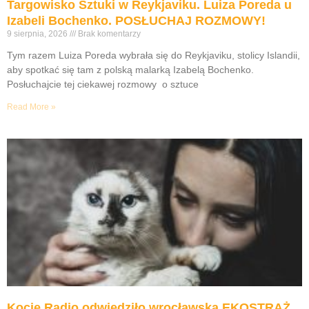
Targowisko Sztuki w Reykjaviku. Luiza Poreda u
Izabeli Bochenko. POSŁUCHAJ ROZMOWY!
9 sierpnia, 2026
Brak komentarzy
Tym razem Luiza Poreda wybrała się do Reykjaviku, stolicy Islandii,
aby spotkać się tam z polską malarką Izabelą Bochenko.
Posłuchajcie tej ciekawej rozmowy o sztuce
Read More »
Kocie Radio odwiedziło wrocławską EKOSTRAŻ.