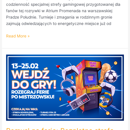
codzienność specjalnej strefy gamingowej przygotowanej dla
fanów tej rozrywki w Atrium Promenada na warszawskiej
Pradze Południe. Turnieje i zmagania w rodzinnym gronie
zajmują odwiedzających to energetyczne miejsce już od
Read More »
Pomysł
na
ferie:
Bezpłatna
strefa
gamingowa
w
Atrium
Promenada.