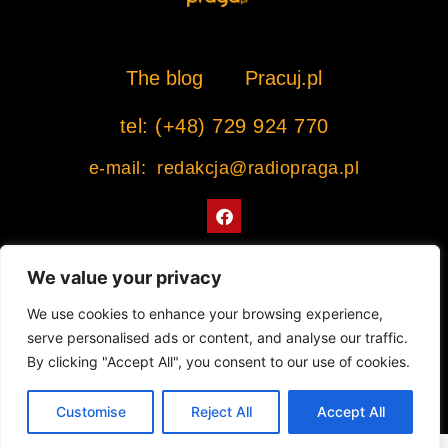
The blog
Pracuj.pl
tel: (+48) 729 924 770
e-mail: redakcja@radiopraga.pl
F
a
c
e
b
We value your privacy
o
o
Współpracujemy z Muzeum Warszawskiej Pragi
We use cookies to enhance your browsing experience,
k
serve personalised ads or content, and analyse our traffic.
© 2022 All rights Reserved. Radiopraga.pl
By clicking "Accept All", you consent to our use of cookies.
Projekt strony internetowej: tomasz-kaminski.pl
Customise
Reject All
Accept All