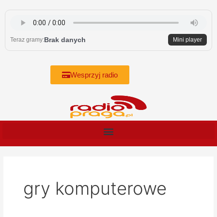
Skip
to
content
Brak danych
Teraz gramy:
Mini player
Wesprzyj radio
gry komputerowe