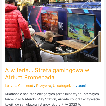
A
w
ferie….Strefa
gamingowa
w
Atrium
Promenada.
A w ferie….Strefa gamingowa w
Atrium Promenada.
Leave a Comment
/
Rozrywka
,
Uncategorized
/
admin
Kilkanaście non stop obleganych przez młodszych i starszych
fanów gier Nintendo, Play Station, Arcade itp. oraz oczywiście
kolejki do symulatora i stanowisk gry FIFA 2023 to