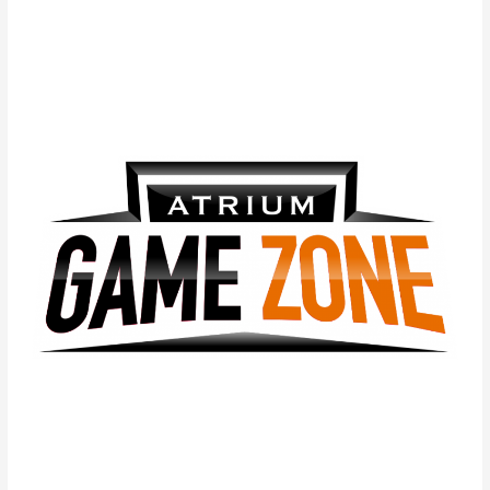
Już
od
jutra
w
Atrium
Promenada
–
Turniej
Counter
Strikę
Global
Offensive.