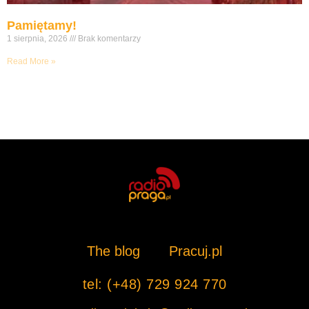
Pamiętamy!
1 sierpnia, 2026
Brak komentarzy
Read More »
The blog
Pracuj.pl
tel: (+48) 729 924 770