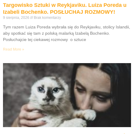
Targowisko Sztuki w Reykjaviku. Luiza Poreda u
Izabeli Bochenko. POSŁUCHAJ ROZMOWY!
9 sierpnia, 2026
Brak komentarzy
Tym razem Luiza Poreda wybrała się do Reykjaviku, stolicy Islandii,
aby spotkać się tam z polską malarką Izabelą Bochenko.
Posłuchajcie tej ciekawej rozmowy o sztuce
Read More »