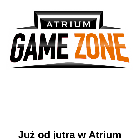
Już od jutra w Atrium