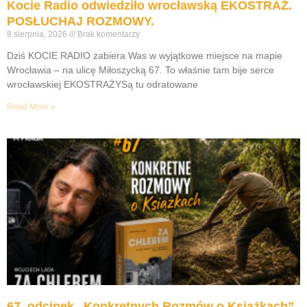
Kocie Radio odwiedziło wrocławską EKOSTRAŻ.
POSŁUCHAJ ROZMOWY.
8 sierpnia, 2026
Brak komentarzy
Dziś KOCIE RADIO zabiera Was w wyjątkowe miejsce na mapie
Wrocławia – na ulicę Miłoszycką 67. To właśnie tam bije serce
wrocławskiej EKOSTRAŻYSą tu odratowane
Read More »
67. odcinek „Konkretnych Rozmów o Książkach”