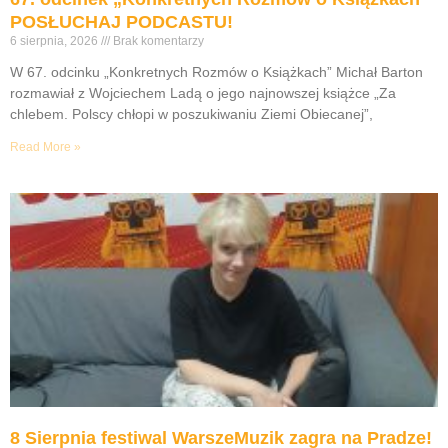
POSŁUCHAJ PODCASTU!
6 sierpnia, 2026
Brak komentarzy
W 67. odcinku „Konkretnych Rozmów o Książkach” Michał Barton
rozmawiał z Wojciechem Ladą o jego najnowszej książce „Za
chlebem. Polscy chłopi w poszukiwaniu Ziemi Obiecanej”,
Read More »
8 Sierpnia festiwal WarszeMuzik zagra na Pradze!