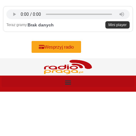
Skip
to
content
Brak danych
Teraz gramy:
Mini player
Wesprzyj radio