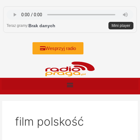
Skip
to
content
Brak danych
Teraz gramy:
Mini player
Wesprzyj radio
film polskość