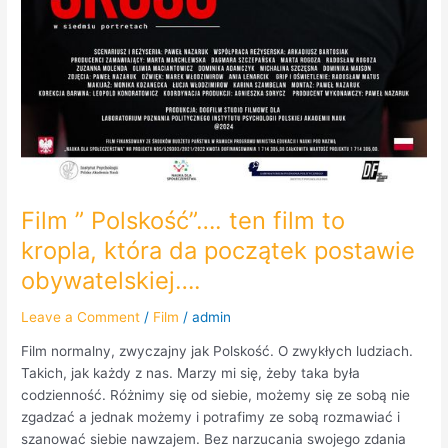
Film ” Polskość”…. ten film to
kropla, która da początek postawie
obywatelskiej….
Leave a Comment
/
Film
/
admin
Film normalny, zwyczajny jak Polskość. O zwykłych ludziach.
Takich, jak każdy z nas. Marzy mi się, żeby taka była
codzienność. Różnimy się od siebie, możemy się ze sobą nie
zgadzać a jednak możemy i potrafimy ze sobą rozmawiać i
szanować siebie nawzajem. Bez narzucania swojego zdania