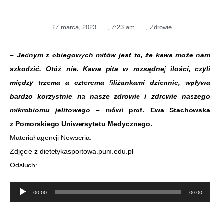
27 marca, 2023
,
7:23 am
,
Zdrowie
– Jednym z obiegowych mitów jest to, że kawa może nam
szkodzić. Otóż nie. Kawa pita w rozsądnej ilości, czyli
między trzema a czterema filiżankami dziennie, wpływa
bardzo korzystnie na nasze zdrowie i zdrowie naszego
mikrobiomu jelitowego –
mówi prof. Ewa Stachowska
z Pomorskiego Uniwersytetu Medycznego.
Materiał agencji Newseria.
Zdjęcie z dietetykasportowa.pum.edu.pl
Odsłuch:
Odtwarzacz
00:00
00:00
plików
dźwiękowych