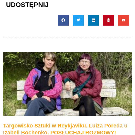
UDOSTĘPNIJ
Targowisko Sztuki w Reykjaviku. Luiza Poreda u
Izabeli Bochenko. POSŁUCHAJ ROZMOWY!