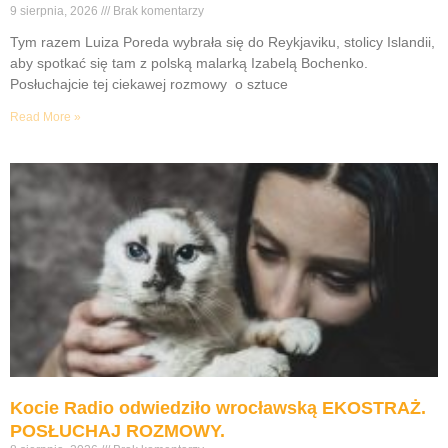
9 sierpnia, 2026
Brak komentarzy
Tym razem Luiza Poreda wybrała się do Reykjaviku, stolicy Islandii,
aby spotkać się tam z polską malarką Izabelą Bochenko.
Posłuchajcie tej ciekawej rozmowy o sztuce
Read More »
Kocie Radio odwiedziło wrocławską EKOSTRAŻ.
POSŁUCHAJ ROZMOWY.