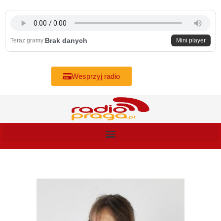
Skip
to
content
Brak danych
Teraz gramy:
Mini player
Wesprzyj radio