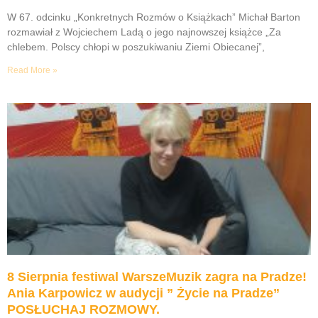
W 67. odcinku „Konkretnych Rozmów o Książkach” Michał Barton
rozmawiał z Wojciechem Ladą o jego najnowszej książce „Za
chlebem. Polscy chłopi w poszukiwaniu Ziemi Obiecanej”,
Read More »
8 Sierpnia festiwal WarszeMuzik zagra na Pradze!
Ania Karpowicz w audycji ” Życie na Pradze”
POSŁUCHAJ ROZMOWY.