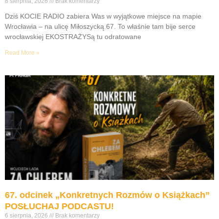
8 sierpnia, 2026
Brak komentarzy
Dziś KOCIE RADIO zabiera Was w wyjątkowe miejsce na mapie
Wrocławia – na ulicę Miłoszycką 67. To właśnie tam bije serce
wrocławskiej EKOSTRAŻYSą tu odratowane
Read More »
67. odcinek „Konkretnych Rozmów o Książkach”
POSŁUCHAJ PODCASTU!
6 sierpnia, 2026
Brak komentarzy