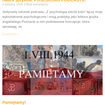
nauce języków. POSŁUCHAJ PODCASTU.
4 sierpnia, 2026
Brak komentarzy
Jedynasty odcinek podcastu „Z psychologią wśród ludzi” łączy moje
wykształcenie psychologiczne i moją praktykę jako lektora języka
angielskiego.Poznacie w nim podstawowe koncepcje, które
sprawiają, że
Read More »
Pamiętamy!