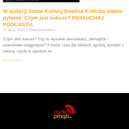
W audycji Sonar Kultury Ewelina Kotlicka stawia
pytanie: Czym jest sukces? POSŁUCHAJ
PODCASTU.
27 lipca, 2026
Brak komentarzy
Czym jest sukces? Czy to wysokie stanowisko, pieniądze i
zawodowe osiągnięcia? A może czas dla bliskich, spokój, kontakt z
naturą i życie w zgodzie ze
Read More »