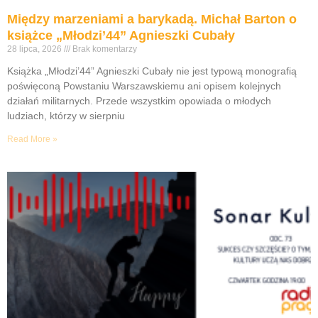
Między marzeniami a barykadą. Michał Barton o
książce „Młodzi’44” Agnieszki Cubały
28 lipca, 2026
Brak komentarzy
Książka „Młodzi’44” Agnieszki Cubały nie jest typową monografią
poświęconą Powstaniu Warszawskiemu ani opisem kolejnych
działań militarnych. Przede wszystkim opowiada o młodych
ludziach, którzy w sierpniu
Read More »