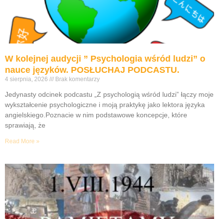
W kolejnej audycji ” Psychologia wśród ludzi” o
nauce języków. POSŁUCHAJ PODCASTU.
4 sierpnia, 2026
Brak komentarzy
Jedynasty odcinek podcastu „Z psychologią wśród ludzi” łączy moje
wykształcenie psychologiczne i moją praktykę jako lektora języka
angielskiego.Poznacie w nim podstawowe koncepcje, które
sprawiają, że
Read More »