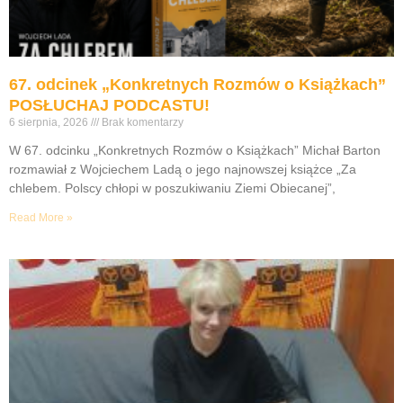
67. odcinek „Konkretnych Rozmów o Książkach”
POSŁUCHAJ PODCASTU!
6 sierpnia, 2026
Brak komentarzy
W 67. odcinku „Konkretnych Rozmów o Książkach” Michał Barton
rozmawiał z Wojciechem Ladą o jego najnowszej książce „Za
chlebem. Polscy chłopi w poszukiwaniu Ziemi Obiecanej”,
Read More »