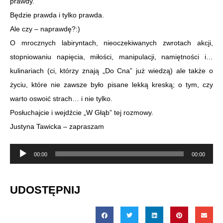
prawdy.
Będzie prawda i tylko prawda.
Ale czy – naprawdę?:)
O mrocznych labiryntach, nieoczekiwanych zwrotach akcji,
stopniowaniu napięcia, miłości, manipulacji, namiętności i…
kulinariach (ci, którzy znają „Do Cna” już wiedzą) ale także o
życiu, które nie zawsze było pisane lekką kreską; o tym, czy
warto oswoić strach… i nie tylko.
Posłuchajcie i wejdźcie „W Głąb” tej rozmowy.
Justyna Tawicka – zapraszam
Odtwarzacz
00:00
00:00
plików
dźwiękowych
UDOSTĘPNIJ