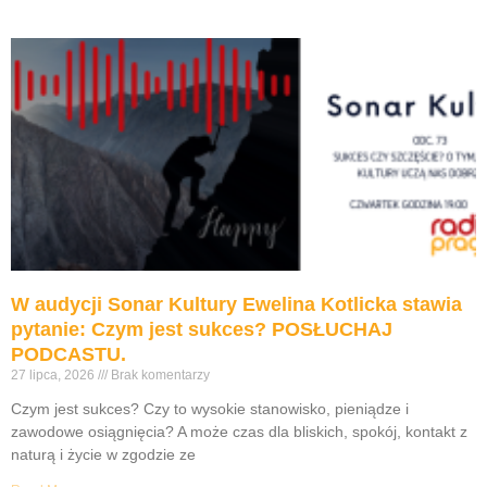
W audycji Sonar Kultury Ewelina Kotlicka stawia
pytanie: Czym jest sukces? POSŁUCHAJ
PODCASTU.
27 lipca, 2026
Brak komentarzy
Czym jest sukces? Czy to wysokie stanowisko, pieniądze i
zawodowe osiągnięcia? A może czas dla bliskich, spokój, kontakt z
naturą i życie w zgodzie ze