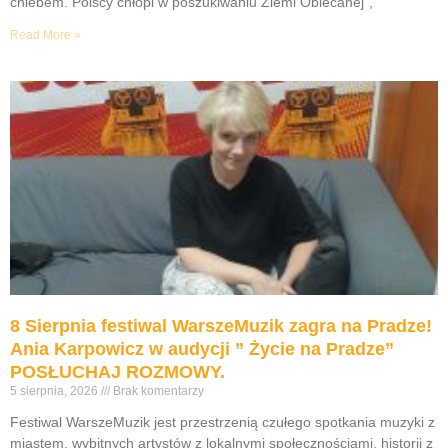
chlebem. Polscy chłopi w poszukiwaniu Ziemi Obiecanej”,
Read More »
8 Sierpnia festiwal WarszeMuzik zagra na Pradze!
Ania Karpowicz w audycji ” Życie na Pradze”
POSŁUCHAJ ROZMOWY.
5 sierpnia, 2026
Brak komentarzy
Festiwal WarszeMuzik jest przestrzenią czułego spotkania muzyki z
miastem, wybitnych artystów z lokalnymi społecznościami, historii z