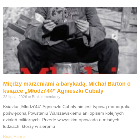
Między marzeniami a barykadą. Michał Barton o
książce „Młodzi’44” Agnieszki Cubały
28 lipca, 2026
Brak komentarzy
Książka „Młodzi’44” Agnieszki Cubały nie jest typową monografią
poświęconą Powstaniu Warszawskiemu ani opisem kolejnych
działań militarnych. Przede wszystkim opowiada o młodych
ludziach, którzy w sierpniu
Read More »