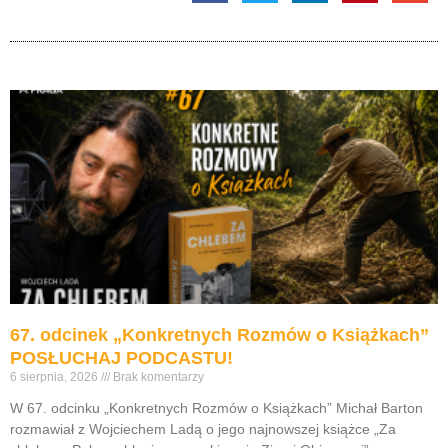
67. odcinek „Konkretnych Rozmów o Książkach”
POSŁUCHAJ PODCASTU!
6 sierpnia, 2026
Brak komentarzy
W 67. odcinku „Konkretnych Rozmów o Książkach” Michał Barton
rozmawiał z Wojciechem Ladą o jego najnowszej książce „Za