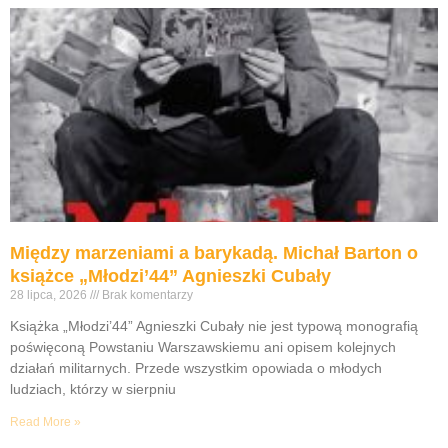
Między marzeniami a barykadą. Michał Barton o
książce „Młodzi’44” Agnieszki Cubały
28 lipca, 2026
Brak komentarzy
Książka „Młodzi’44” Agnieszki Cubały nie jest typową monografią
poświęconą Powstaniu Warszawskiemu ani opisem kolejnych
działań militarnych. Przede wszystkim opowiada o młodych
ludziach, którzy w sierpniu
Read More »