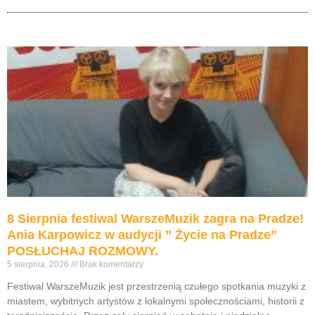
8 Sierpnia festiwal WarszeMuzik zagra na Pradze!
Ania Karpowicz w audycji ” Życie na Pradze”
POSŁUCHAJ ROZMOWY.
5 sierpnia, 2026
Brak komentarzy
Festiwal WarszeMuzik jest przestrzenią czułego spotkania muzyki z
miastem, wybitnych artystów z lokalnymi społecznościami, historii z