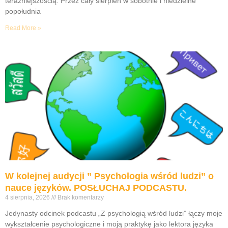
teraźniejszością. Przez cały sierpień w sobotnie i niedzielne
popołudnia
Read More »
W kolejnej audycji ” Psychologia wśród ludzi” o
nauce języków. POSŁUCHAJ PODCASTU.
4 sierpnia, 2026
Brak komentarzy
Jedynasty odcinek podcastu „Z psychologią wśród ludzi” łączy moje
wykształcenie psychologiczne i moją praktykę jako lektora języka