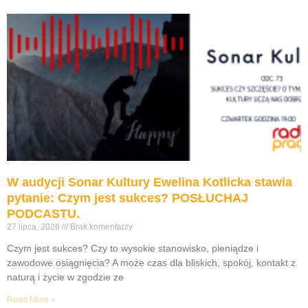
W audycji Sonar Kultury Ewelina Kotlicka stawia
pytanie: Czym jest sukces? POSŁUCHAJ
PODCASTU.
27 lipca, 2026
Brak komentarzy
Czym jest sukces? Czy to wysokie stanowisko, pieniądze i
zawodowe osiągnięcia? A może czas dla bliskich, spokój, kontakt z
naturą i życie w zgodzie ze
Read More »