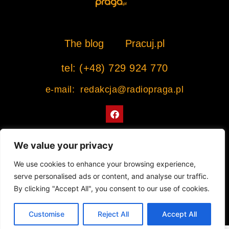
The blog
Pracuj.pl
tel: (+48) 729 924 770
e-mail: redakcja@radiopraga.pl
F
a
c
e
b
We value your privacy
o
o
Współpracujemy z Muzeum Warszawskiej Pragi
We use cookies to enhance your browsing experience,
k
serve personalised ads or content, and analyse our traffic.
© 2022 All rights Reserved. Radiopraga.pl
By clicking "Accept All", you consent to our use of cookies.
Projekt strony internetowej: tomasz-kaminski.pl
Customise
Reject All
Accept All