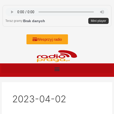
Skip
to
content
Brak danych
Teraz gramy:
Mini player
Wesprzyj radio
2023-04-02