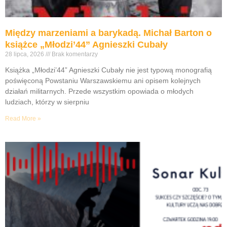
Między marzeniami a barykadą. Michał Barton o
książce „Młodzi’44” Agnieszki Cubały
28 lipca, 2026
Brak komentarzy
Książka „Młodzi’44” Agnieszki Cubały nie jest typową monografią
poświęconą Powstaniu Warszawskiemu ani opisem kolejnych
działań militarnych. Przede wszystkim opowiada o młodych
ludziach, którzy w sierpniu
Read More »