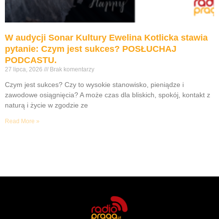
W audycji Sonar Kultury Ewelina Kotlicka stawia
pytanie: Czym jest sukces? POSŁUCHAJ
PODCASTU.
27 lipca, 2026
Brak komentarzy
Czym jest sukces? Czy to wysokie stanowisko, pieniądze i
zawodowe osiągnięcia? A może czas dla bliskich, spokój, kontakt z
naturą i życie w zgodzie ze
Read More »