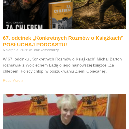
67. odcinek „Konkretnych Rozmów o Książkach”
POSŁUCHAJ PODCASTU!
6 sierpnia, 2026
Brak komentarzy
W 67. odcinku „Konkretnych Rozmów o Książkach” Michał Barton
rozmawiał z Wojciechem Ladą o jego najnowszej książce „Za
chlebem. Polscy chłopi w poszukiwaniu Ziemi Obiecanej”,
Read More »