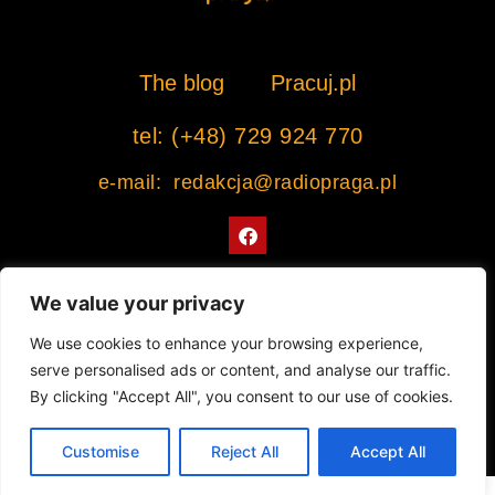
The blog
Pracuj.pl
tel: (+48) 729 924 770
e-mail: redakcja@radiopraga.pl
F
a
c
e
b
We value your privacy
o
o
Współpracujemy z Muzeum Warszawskiej Pragi
We use cookies to enhance your browsing experience,
k
serve personalised ads or content, and analyse our traffic.
© 2022 All rights Reserved. Radiopraga.pl
By clicking "Accept All", you consent to our use of cookies.
Projekt strony internetowej: tomasz-kaminski.pl
Customise
Reject All
Accept All