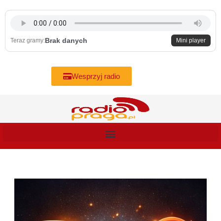
Skip
to
content
Brak danych
Teraz gramy:
Mini player
Wesprzyj radio