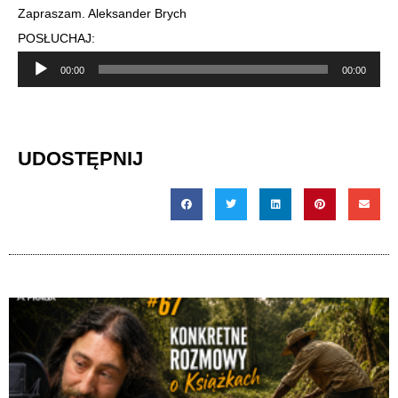
Zapraszam. Aleksander Brych
POSŁUCHAJ:
Odtwarzacz
00:00
00:00
plików
dźwiękowych
UDOSTĘPNIJ