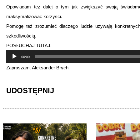
Opowiadam też dalej o tym jak zwiększyć swoją świadomo
maksymalizować korzyści.
Pomogę też zrozumieć dlaczego ludzie używają konkretnych a
szkodliwością.
POSŁUCHAJ TUTAJ:
Odtwarzacz
00:00
plików
Zapraszam. Aleksander Brych.
dźwiękowych
UDOSTĘPNIJ