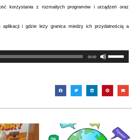
ść korzystania z rozmaitych programów i urządzeń oraz
plikacji i gdzie leży granica miedzy ich przydatnością a
Używaj
00:00
strzałek
do
góry
oraz
do
dołu
aby
zwiększyć