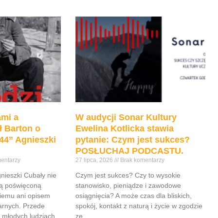
mi a
W audycji Sonar Kultury
ł Barton o
Ewelina Kotlicka stawia
44” Agnieszki
pytanie: Czym jest sukces?
POSŁUCHAJ PODCASTU.
entarzy
27 lipca, 2026
Brak komentarzy
gnieszki Cubały nie
Czym jest sukces? Czy to wysokie
ią poświęconą
stanowisko, pieniądze i zawodowe
iemu ani opisem
osiągnięcia? A może czas dla bliskich,
tarnych. Przede
spokój, kontakt z naturą i życie w zgodzie
 młodych ludziach,
ze