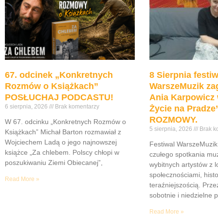
67. odcinek „Konkretnych
8 Sierpnia festiw
Rozmów o Książkach”
WarszeMuzik zag
POSŁUCHAJ PODCASTU!
Ania Karpowicz 
6 sierpnia, 2026
Brak komentarzy
Życie na Pradz
ROZMOWY.
W 67. odcinku „Konkretnych Rozmów o
5 sierpnia, 2026
Brak k
Książkach” Michał Barton rozmawiał z
Wojciechem Ladą o jego najnowszej
Festiwal WarszeMuzik 
książce „Za chlebem. Polscy chłopi w
czułego spotkania muz
poszukiwaniu Ziemi Obiecanej”,
wybitnych artystów z 
społecznościami, histor
Read More »
teraźniejszością. Prze
sobotnie i niedzielne 
Read More »