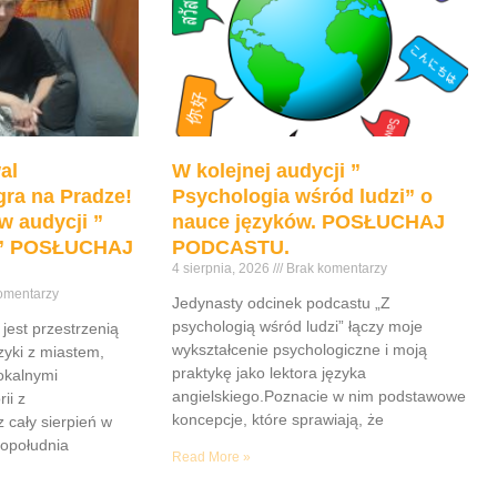
lub
zmniejszyć
głośność.
al
W kolejnej audycji ”
ra na Pradze!
Psychologia wśród ludzi” o
w audycji ”
nauce języków. POSŁUCHAJ
e” POSŁUCHAJ
PODCASTU.
4 sierpnia, 2026
Brak komentarzy
omentarzy
Jedynasty odcinek podcastu „Z
psychologią wśród ludzi” łączy moje
jest przestrzenią
wykształcenie psychologiczne i moją
yki z miastem,
praktykę jako lektora języka
lokalnymi
angielskiego.Poznacie w nim podstawowe
ii z
koncepcje, które sprawiają, że
z cały sierpień w
popołudnia
Read More »