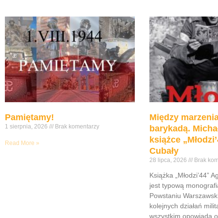
Pamiętamy!
Między marzenia
1 sierpnia, 2026
Brak komentarzy
barykadą. Micha
książce „Młodzi’
Read More »
Cubały
28 lipca, 2026
Brak kom
Książka „Młodzi’44” A
jest typową monograf
Powstaniu Warszawsk
kolejnych działań mili
wszystkim opowiada o