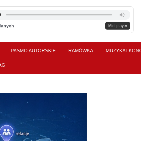
danych
Mini player
PASMO AUTORSKIE
RAMÓWKA
MUZYKA I KON
AGI