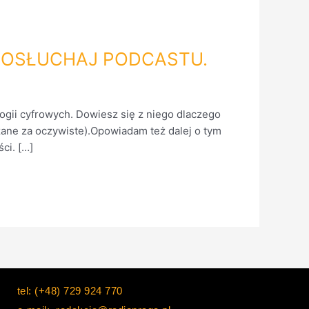
ch. POSŁUCHAJ PODCASTU.
ogii cyfrowych. Dowiesz się z niego dlaczego
żane za oczywiste).Opowiadam też dalej o tym
ci. […]
tel: (+48) 729 924 770