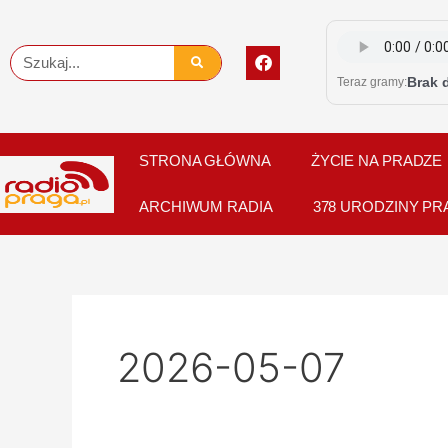
Skip
to
F
Szukaj
content
a
Brak 
Teraz gramy:
c
e
b
o
o
STRONA GŁÓWNA
ŻYCIE NA PRADZE
k
ARCHIWUM RADIA
378 URODZINY PR
2026-05-07