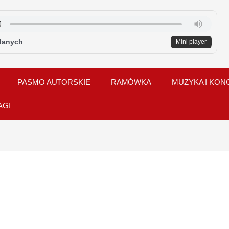
danych
Mini player
PASMO AUTORSKIE
RAMÓWKA
MUZYKA I KON
AGI