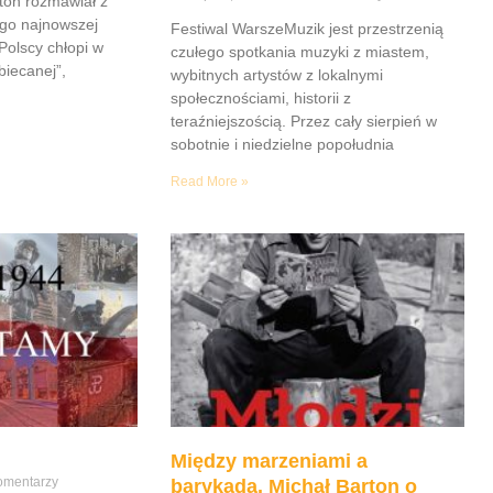
ton rozmawiał z
go najnowszej
Festiwal WarszeMuzik jest przestrzenią
Polscy chłopi w
czułego spotkania muzyki z miastem,
iecanej”,
wybitnych artystów z lokalnymi
społecznościami, historii z
teraźniejszością. Przez cały sierpień w
sobotnie i niedzielne popołudnia
Read More »
Między marzeniami a
omentarzy
barykadą. Michał Barton o