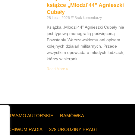
książce „Młodzi’44” Agnieszki
Cubały
28 lipca, 2026
Brak komentarzy
Książka „Młodzi’44” Agnieszki Cubały nie
jest typową monografią poświęconą
Powstaniu Warszawskiemu ani opisem
kolejnych działań militarnych. Przede
wszystkim opowiada o młodych ludziach,
którzy w sierpniu
Read More »
ZE
PASMO AUTORSKIE
RAMÓWKA
ARCHIWUM RADIA
378 URODZINY PRAGI