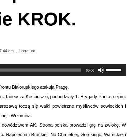
ie KROK.
7:44 am
,
Literatura
Używaj
00:00
strzałek
ontu Białoruskiego atakują Pragę.
do
y im. Tadeusza Kościuszki, pododdziały 1. Brygady Pancernej im.
góry
Warszawą toczą się walki powietrzne myśliwców sowieckich i
oraz
nnej i Wołomina.
do
 a dowództwem AK. Strona polska prowadzi grę na zwłokę. W
dołu
cu Napoleona i Brackiej. Na Chmielnej, Górskiego, Wareckiej i
aby