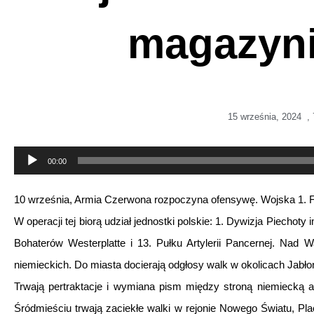
magazyn
15 września, 2024
,
Odtwarzacz
00:00
plików
10 września, Armia Czerwona rozpoczyna ofensywę. Wojska 1. Fr
dźwiękowych
W operacji tej biorą udział jednostki polskie: 1. Dywizja Piechot
Bohaterów Westerplatte i 13. Pułku Artylerii Pancernej. Nad 
niemieckich. Do miasta docierają odgłosy walk w okolicach Jabło
Trwają pertraktacje i wymiana pism między stroną niemiecką
Śródmieściu trwają zaciekłe walki w rejonie Nowego Światu, Pla