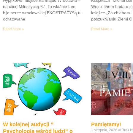
wyjątkowe miejsce na mapie Wrocławia –
Książkach” Michał Bar
na ulicę Miłoszycką 67. To właśnie tam
Wojciechem Ladą o je
bije serce wrocławskiej EKOSTRAŻYSą tu
książce „Za chlebem. 
odratowane
poszukiwaniu Ziemi Ob
Read More »
Read More »
W kolejnej audycji ”
Pamiętamy!
1 sierpnia, 2026
Brak k
Psychologia wśród ludzi” o