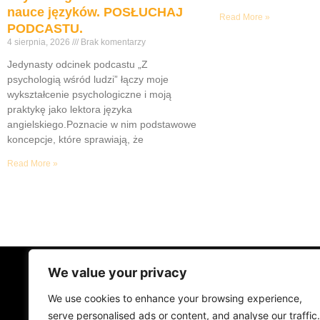
nauce języków. POSŁUCHAJ
Read More »
PODCASTU.
4 sierpnia, 2026
Brak komentarzy
Jedynasty odcinek podcastu „Z
psychologią wśród ludzi” łączy moje
wykształcenie psychologiczne i moją
praktykę jako lektora języka
angielskiego.Poznacie w nim podstawowe
koncepcje, które sprawiają, że
Read More »
We value your privacy
STRONA GŁÓWNA
ŻYCIE NA PRAD
We use cookies to enhance your browsing experience,
MUZYKA I KONCERTY
KONTAKT
serve personalised ads or content, and analyse our traffic.