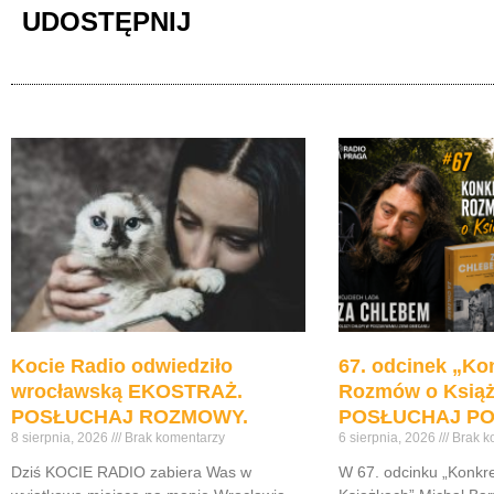
UDOSTĘPNIJ
Kocie Radio odwiedziło
67. odcinek „Ko
wrocławską EKOSTRAŻ.
Rozmów o Ksią
POSŁUCHAJ ROZMOWY.
POSŁUCHAJ PO
8 sierpnia, 2026
Brak komentarzy
6 sierpnia, 2026
Brak k
Dziś KOCIE RADIO zabiera Was w
W 67. odcinku „Konk