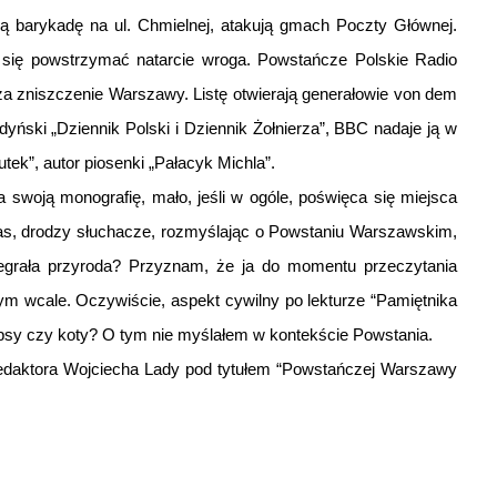
ą barykadę na ul. Chmielnej, atakują gmach Poczty Głównej.
zwiększyć
się powstrzymać natarcie wroga. Powstańcze Polskie Radio
lub
a zniszczenie Warszawy. Listę otwierają generałowie von dem
zmniejszyć
ndyński „Dziennik Polski i Dziennik Żołnierza”, BBC nadaje ją w
głośność.
ek”, autor piosenki „Pałacyk Michla”.
 swoją monografię, mało, jeśli w ogóle, poświęca się miejsca
as, drodzy słuchacze, rozmyślając o Powstaniu Warszawskim,
odegrała przyroda? Przyznam, że ja do momentu przeczytania
ym wcale. Oczywiście, aspekt cywilny po lekturze “Pamiętnika
psy czy koty? O tym nie myślałem w kontekście Powstania.
redaktora Wojciecha Lady pod tytułem “Powstańczej Warszawy