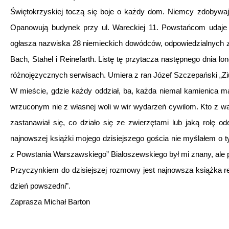
Świętokrzyskiej toczą się boje o każdy dom. Niemcy zdobywaj
Opanowują budynek przy ul. Wareckiej 11. Powstańcom udaje 
ogłasza nazwiska 28 niemieckich dowódców, odpowiedzialnych z
Bach, Stahel i Reinefarth. Listę tę przytacza następnego dnia lo
różnojęzycznych serwisach. Umiera z ran Józef Szczepański „Ziut
W mieście, gdzie każdy oddział, ba, każda niemal kamienica ma
wrzuconym nie z własnej woli w wir wydarzeń cywilom. Kto z w
zastanawiał się, co działo się ze zwierzętami lub jaką rolę 
najnowszej książki mojego dzisiejszego gościa nie myślałem o t
z Powstania Warszawskiego” Białoszewskiego był mi znany, ale 
Przyczynkiem do dzisiejszej rozmowy jest najnowsza książka 
dzień powszedni”.
Zaprasza Michał Barton