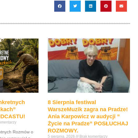
nkretnych
8 Sierpnia festiwal
żkach”
WarszeMuzik zagra na Pradze!
DCASTU!
Ania Karpowicz w audycji ”
omentarzy
Życie na Pradze” POSŁUCHAJ
ROZMOWY.
retnych Rozmów o
5 sierpnia, 2026
Brak komentarzy