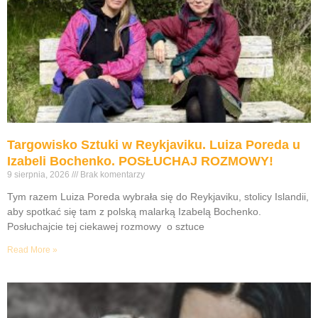
Targowisko Sztuki w Reykjaviku. Luiza Poreda u
Izabeli Bochenko. POSŁUCHAJ ROZMOWY!
9 sierpnia, 2026
Brak komentarzy
Tym razem Luiza Poreda wybrała się do Reykjaviku, stolicy Islandii,
aby spotkać się tam z polską malarką Izabelą Bochenko.
Posłuchajcie tej ciekawej rozmowy o sztuce
Read More »