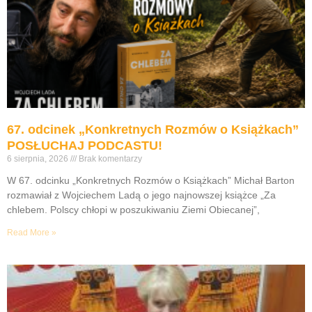
67. odcinek „Konkretnych Rozmów o Książkach”
POSŁUCHAJ PODCASTU!
6 sierpnia, 2026
Brak komentarzy
W 67. odcinku „Konkretnych Rozmów o Książkach” Michał Barton
rozmawiał z Wojciechem Ladą o jego najnowszej książce „Za
chlebem. Polscy chłopi w poszukiwaniu Ziemi Obiecanej”,
Read More »