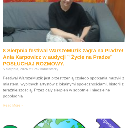
8 Sierpnia festiwal WarszeMuzik zagra na Pradze!
Ania Karpowicz w audycji ” Życie na Pradze”
POSŁUCHAJ ROZMOWY.
5 sierpnia, 2026
Brak komentarzy
Festiwal WarszeMuzik jest przestrzenią czułego spotkania muzyki z
miastem, wybitnych artystów z lokalnymi społecznościami, historii z
teraźniejszością. Przez cały sierpień w sobotnie i niedzielne
popołudnia
Read More »