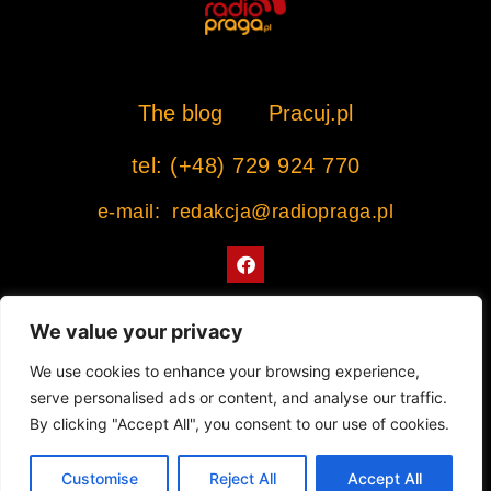
The blog
Pracuj.pl
tel: (+48) 729 924 770
e-mail: redakcja@radiopraga.pl
F
a
c
e
b
We value your privacy
o
o
Współpracujemy z Muzeum Warszawskiej Pragi
We use cookies to enhance your browsing experience,
k
serve personalised ads or content, and analyse our traffic.
© 2022 All rights Reserved. Radiopraga.pl
By clicking "Accept All", you consent to our use of cookies.
Projekt strony internetowej: tomasz-kaminski.pl
Customise
Reject All
Accept All