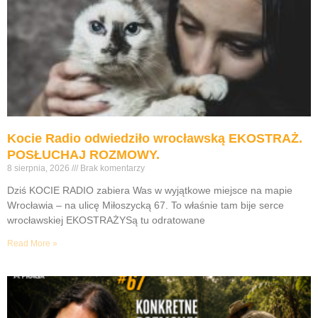
Kocie Radio odwiedziło wrocławską EKOSTRAŻ.
POSŁUCHAJ ROZMOWY.
8 sierpnia, 2026
Brak komentarzy
Dziś KOCIE RADIO zabiera Was w wyjątkowe miejsce na mapie
Wrocławia – na ulicę Miłoszycką 67. To właśnie tam bije serce
wrocławskiej EKOSTRAŻYSą tu odratowane
Read More »