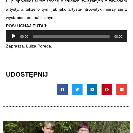
Filip opowiedział też trochę o trudach związanych z zawodem
artysty, a także o tym, jak jako artysta-introwetyk mierzy się z
wystąpieniami publicznymi.
POSŁUCHAJ TUTAJ:
Odtwarzacz
00:00
00:00
plików
Zaprasza. Luiza Poreda.
dźwiękowych
UDOSTĘPNIJ