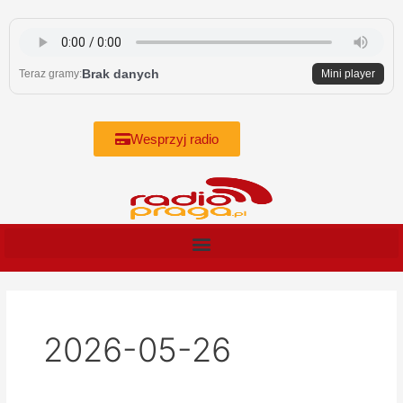
Skip
to
content
Brak danych
Teraz gramy:
Mini player
Wesprzyj radio
2026-05-26