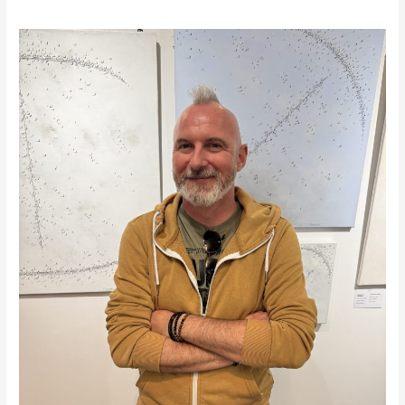
W
audycji
Targowisko
Sztuki
gość:
Filip
Łoziński.
POSŁUCHAJ
ROZMOWY!