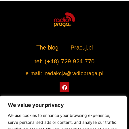
The blog
Pracuj.pl
tel: (+48) 729 924 770
e-mail: redakcja@radiopraga.pl
F
a
c
e
b
We value your privacy
o
o
Współpracujemy z Muzeum Warszawskiej Pragi
We use cookies to enhance your browsing experience,
k
serve personalised ads or content, and analyse our traffic.
© 2022 All rights Reserved. Radiopraga.pl