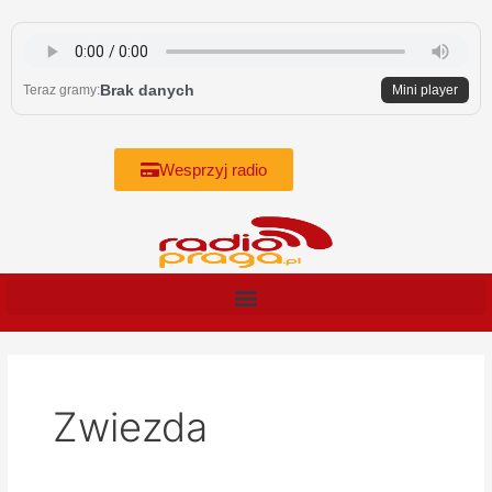
Skip
to
content
Brak danych
Teraz gramy:
Mini player
Wesprzyj radio
Zwiezda