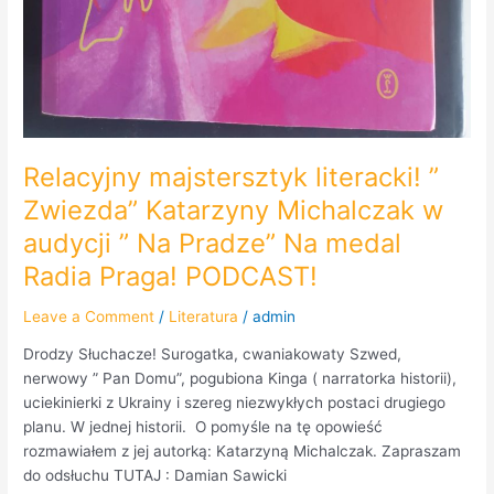
Relacyjny majstersztyk literacki! ”
Zwiezda” Katarzyny Michalczak w
audycji ” Na Pradze” Na medal
Radia Praga! PODCAST!
Leave a Comment
/
Literatura
/
admin
Drodzy Słuchacze! Surogatka, cwaniakowaty Szwed,
nerwowy ” Pan Domu”, pogubiona Kinga ( narratorka historii),
uciekinierki z Ukrainy i szereg niezwykłych postaci drugiego
planu. W jednej historii. O pomyśle na tę opowieść
rozmawiałem z jej autorką: Katarzyną Michalczak. Zapraszam
do odsłuchu TUTAJ : Damian Sawicki