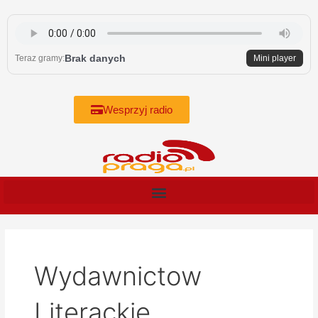
Skip
to
content
Brak danych
Teraz gramy:
Mini player
Wesprzyj radio
Wydawnictow
Literackie