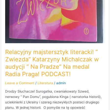
Relacyjny majstersztyk literacki! ”
Zwiezda” Katarzyny Michalczak w
audycji ” Na Pradze” Na medal
Radia Praga! PODCAST!
Leave a Comment
/
Literatura
/
admin
Drodzy Słuchacze! Surogatka, cwaniakowaty Szwed,
nerwowy ” Pan Domu”, pogubiona Kinga ( narratorka historii),
uciekinierki z Ukrainy i szereg niezwykłych postaci drugiego
planu. W jednej historii. O pomyśle na tę opowieść