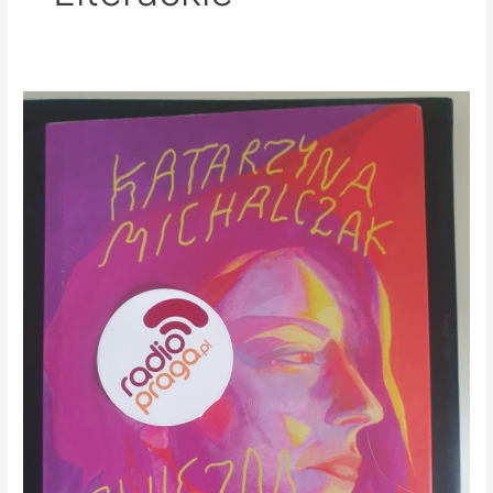
Relacyjny
majstersztyk
literacki!
”
Zwiezda”
Katarzyny
Michalczak
w
audycji
”
Na
Pradze”
Na
medal
Radia
Praga!
PODCAST!