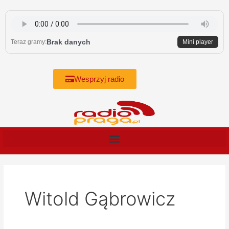
Skip
to
content
Brak danych
Teraz gramy:
Mini player
Wesprzyj radio
Witold Gąbrowicz