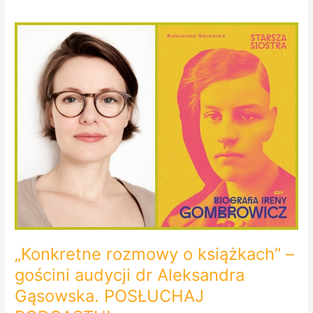
„Konkretne
rozmowy
o
książkach”
–
gościni
audycji
dr
Aleksandra
Gąsowska.
POSŁUCHAJ
PODCASTU!
„Konkretne rozmowy o książkach” –
gościni audycji dr Aleksandra
Gąsowska. POSŁUCHAJ