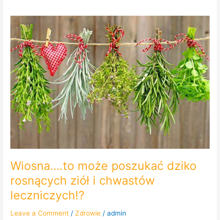
Wiosna….to
może
poszukać
dziko
rosnących
ziół
i
chwastów
leczniczych!?
Wiosna….to może poszukać dziko
rosnących ziół i chwastów
leczniczych!?
Leave a Comment
/
Zdrowie
/
admin