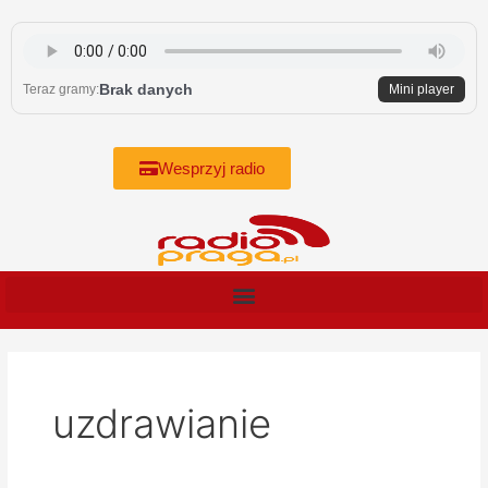
Skip
to
content
Brak danych
Teraz gramy:
Mini player
Wesprzyj radio
uzdrawianie