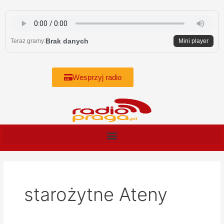
Skip
to
content
Brak danych
Teraz gramy:
Mini player
Wesprzyj radio
starożytne Ateny