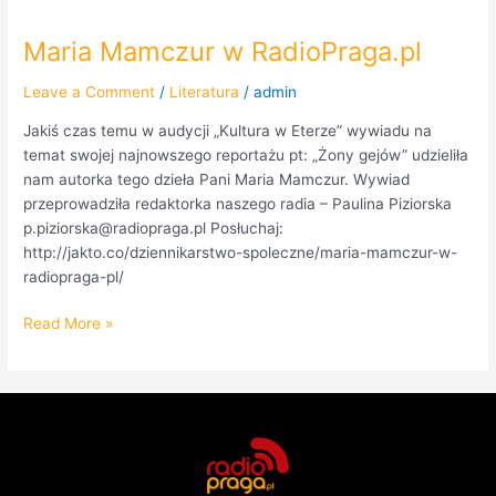
Maria Mamczur w RadioPraga.pl
Maria
Mamczur
Leave a Comment
/
Literatura
/
admin
w
RadioPraga.pl
Jakiś czas temu w audycji „Kultura w Eterze” wywiadu na
temat swojej najnowszego reportażu pt: „Żony gejów” udzieliła
nam autorka tego dzieła Pani Maria Mamczur. Wywiad
przeprowadziła redaktorka naszego radia – Paulina Piziorska
p.piziorska@radiopraga.pl Posłuchaj:
http://jakto.co/dziennikarstwo-spoleczne/maria-mamczur-w-
radiopraga-pl/
Read More »