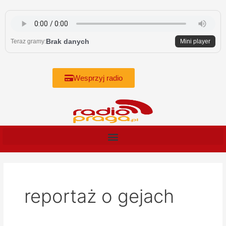
Skip
to
content
Brak danych
Teraz gramy:
Mini player
Wesprzyj radio
reportaż o gejach