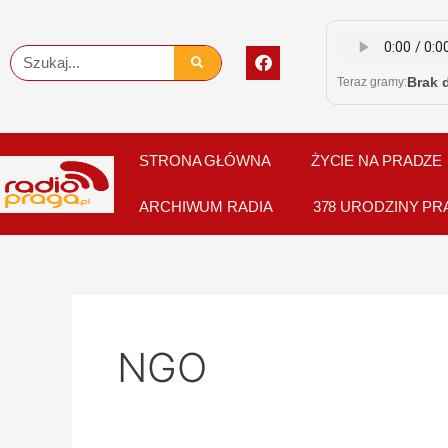
Skip
to
F
Szukaj
content
a
Brak 
Teraz gramy:
c
e
b
o
o
STRONA GŁÓWNA
ŻYCIE NA PRADZE
k
ARCHIWUM RADIA
378 URODZINY PR
NGO