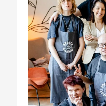
UWAGA
PODCAST!