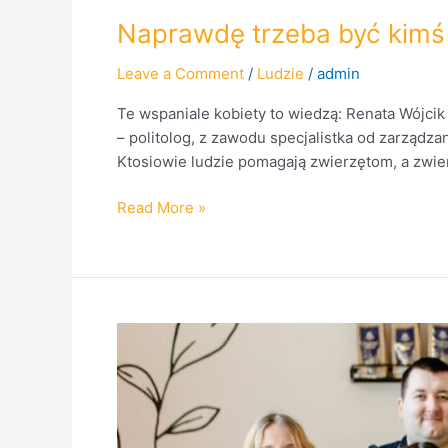
Naprawdę trzeba być kimś
Leave a Comment
/
Ludzie
/
admin
Te wspaniale kobiety to wiedzą: Renata Wójci
– politolog, z zawodu specjalistka od zarządza
Ktosiowie ludzie pomagają zwierzętom, a zwierz
Read More »
Idylla
w
Oko
na
NGO.