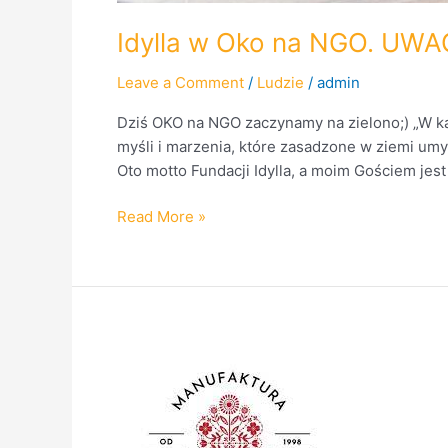
Idylla w Oko na NGO. UW
Leave a Comment
/
Ludzie
/
admin
Dziś OKO na NGO zaczynamy na zielono;) „W każ
myśli i marzenia, które zasadzone w ziemi um
Oto motto Fundacji Idylla, a moim Gościem jest
Read More »
Oko
na
NGO.
Start
nowej