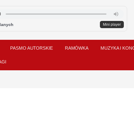
danych
Mini player
PASMO AUTORSKIE
RAMÓWKA
MUZYKA I KON
AGI