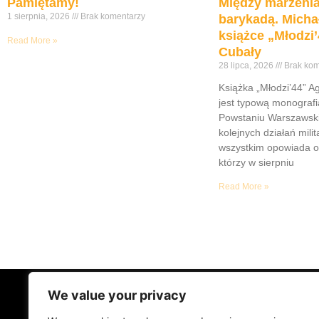
Pamiętamy!
Między marzenia
1 sierpnia, 2026
Brak komentarzy
barykadą. Micha
książce „Młodzi’
Read More »
Cubały
28 lipca, 2026
Brak kom
Książka „Młodzi’44” A
jest typową monograf
Powstaniu Warszawsk
kolejnych działań mili
wszystkim opowiada o
którzy w sierpniu
Read More »
We value your privacy
STRONA GŁÓWNA
ŻYCIE NA PRAD