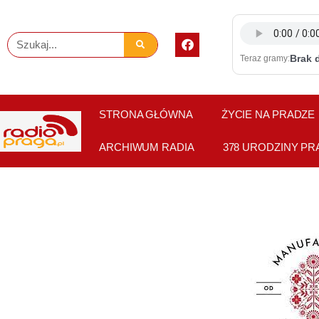
Skip
to
F
Szukaj
content
a
Brak 
Teraz gramy:
c
e
b
o
o
STRONA GŁÓWNA
ŻYCIE NA PRADZE
k
ARCHIWUM RADIA
378 URODZINY PR