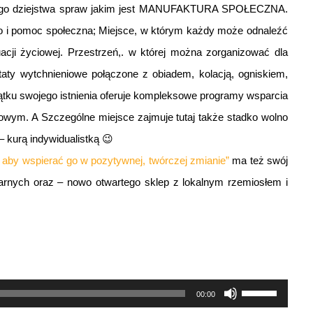
całego dziejstwa spraw jakim jest MANUFAKTURA SPOŁECZNA.
ło i pomoc społeczna; Miejsce, w którym każdy może odnaleźć
acji życiowej. Przestrzeń,. w której można zorganizować dla
taty wytchnieniowe połączone z obiadem, kolacją, ogniskiem,
tku swojego istnienia oferuje kompleksowe programy wsparcia
wym. A Szczególne miejsce zajmuje tutaj także stadko wolno
 kurą indywidualistką 😉
m aby
wspierać go w pozytywnej,
twórczej zmianie”
ma też swój
arnych oraz – nowo otwartego sklep z lokalnym rzemiosłem i
Używaj
00:00
strzałek