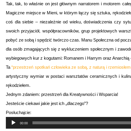
Tak, tak, to właśnie on jest głównym narratorem i motorem 
Magiczne miejsce w Mieni, w którym łączy się sztuka, rękodzie
coś dla siebie – niezależnie od wieku, doświadczenia czy sytu
swoich przyjaciół, współpracowników, grup projektowych warsz
pobyć ze sobą i spędzić twórczo czas. Manu Społeczna od począ
dla osób zmagających się z wykluczeniem społecznym i zawodo
wybiegowych kur z kogutami: Romanem i Harrym oraz Anarchią –
Ta
“przestrzeń spotkań człowieka ze
sobą, z naturą i rzemiosłe
artystyczny wymiar w postaci warsztatów ceramicznych i kulin
rękodziełem.
Jednym zdaniem: przestrzeń dla Kreatywności i Wsparcia!
Jesteście ciekawi jakie jest ich „dlaczego”?
Posłuchajcie:
Odtwarzacz
00:00
plików