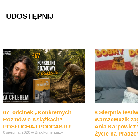
UDOSTĘPNIJ
67. odcinek „Konkretnych
8 Sierpnia festiw
Rozmów o Książkach”
WarszeMuzik zag
POSŁUCHAJ PODCASTU!
Ania Karpowicz 
6 sierpnia, 2026
Brak komentarzy
Życie na Pradz