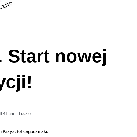
 Start nowej
cji!
8:41 am
,
Ludzie
 Krzysztof Łagodziński.