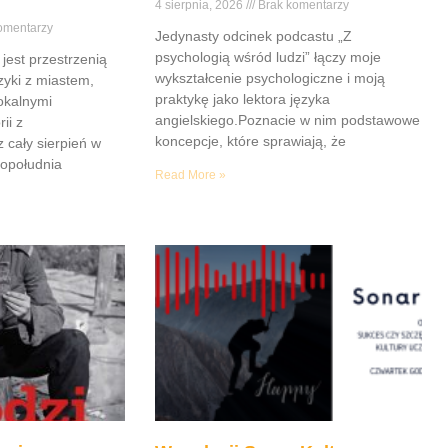
4 sierpnia, 2026
Brak komentarzy
omentarzy
Jedynasty odcinek podcastu „Z
psychologią wśród ludzi” łączy moje
jest przestrzenią
wykształcenie psychologiczne i moją
yki z miastem,
praktykę jako lektora języka
lokalnymi
angielskiego.Poznacie w nim podstawowe
ii z
koncepcje, które sprawiają, że
z cały sierpień w
popołudnia
Read More »