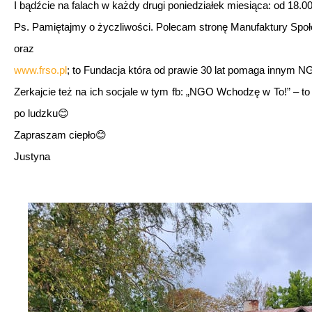
I bądźcie na falach w każdy drugi poniedziałek miesiąca: od 18.0
dźwiękowych
Ps. Pamiętajmy o życzliwości. Polecam stronę Manufaktury Społ
oraz
www.
frso.pl
; to Fundacja która od prawie 30 lat pomaga innym N
Zerkajcie też na ich socjale w tym fb: „NGO Wchodzę w To!” – to 
po ludzku😊
Zapraszam ciepło😊
Justyna