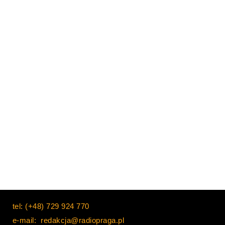
tel: (+48) 729 924 770
e-mail: redakcja@radiopraga.pl