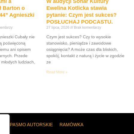
mi a
W audycji Sonar Kultury
ł Barton o
Ewelina Kotlicka stawia
44” Agnieszki
pytanie: Czym jest sukces?
POSŁUCHAJ PODCASTU.
entarzy
27 lipca, 2026
Brak komentarzy
gnieszki Cubały nie
Czym jest sukces? Czy to wysokie
ią poświęconą
stanowisko, pieniądze i zawodowe
iemu ani opisem
osiągnięcia? A może czas dla bliskich,
tarnych. Przede
spokój, kontakt z naturą i życie w zgodzie
 młodych ludziach,
ze
Read More »
ZE
PASMO AUTORSKIE
RAMÓWKA