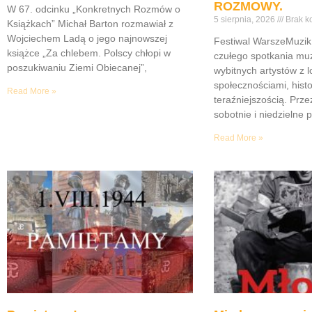
ROZMOWY.
W 67. odcinku „Konkretnych Rozmów o
5 sierpnia, 2026
Brak k
Książkach” Michał Barton rozmawiał z
Wojciechem Ladą o jego najnowszej
Festiwal WarszeMuzik 
książce „Za chlebem. Polscy chłopi w
czułego spotkania muz
poszukiwaniu Ziemi Obiecanej”,
wybitnych artystów z 
społecznościami, histor
Read More »
teraźniejszością. Prze
sobotnie i niedzielne 
Read More »