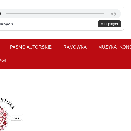
danych
Mini player
PASMO AUTORSKIE
RAMÓWKA
MUZYKA I KON
AGI