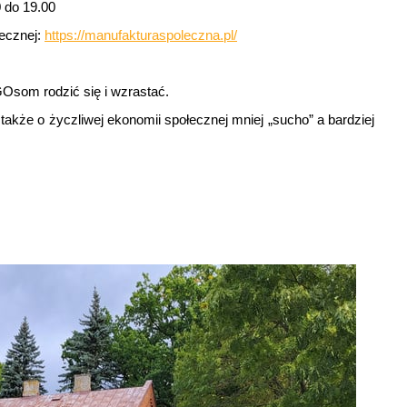
0 do 19.00
do
ecznej:
https://manufakturaspoleczna.pl/
góry
oraz
GOsom rodzić się i wzrastać.
do
także o życzliwej ekonomii społecznej mniej „sucho” a bardziej
dołu
aby
zwiększyć
lub
zmniejszyć
głośność.