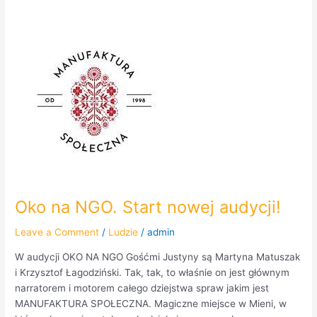
Oko
na
NGO.
Start
nowej
audycji!
Oko na NGO. Start nowej audycji!
Leave a Comment
/
Ludzie
/
admin
W audycji OKO NA NGO Gośćmi Justyny są Martyna Matuszak
i Krzysztof Łagodziński. Tak, tak, to właśnie on jest głównym
narratorem i motorem całego dziejstwa spraw jakim jest
MANUFAKTURA SPOŁECZNA. Magiczne miejsce w Mieni, w