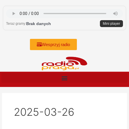
Skip
to
content
Brak danych
Teraz gramy:
Mini player
Wesprzyj radio
2025-03-26