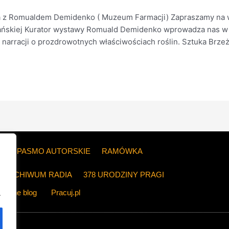
 z Romualdem Demidenko ( Muzeum Farmacji) Zapraszamy na wy
zeżańskiej Kurator wystawy Romuald Demidenko wprowadza nas w
 narracji o prozdrowotnych właściwościach roślin. Sztuka Brzeża
ZE
PASMO AUTORSKIE
RAMÓWKA
ARCHIWUM RADIA
378 URODZINY PRAGI
The blog
Pracuj.pl
.