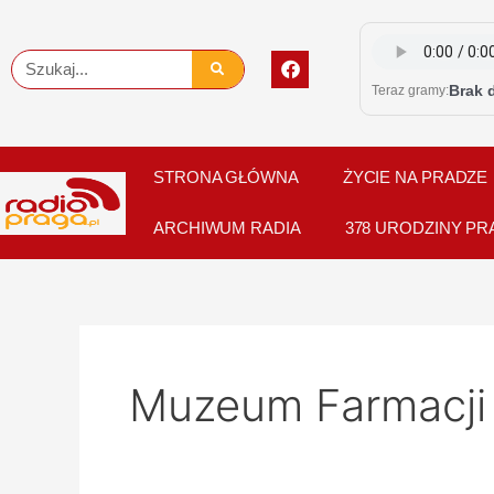
Skip
to
F
Szukaj
content
a
Brak 
Teraz gramy:
c
e
b
o
o
STRONA GŁÓWNA
ŻYCIE NA PRADZE
k
ARCHIWUM RADIA
378 URODZINY PR
Muzeum Farmacji