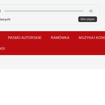
danych
Mini player
PASMO AUTORSKIE
RAMÓWKA
MUZYKA I KON
AGI