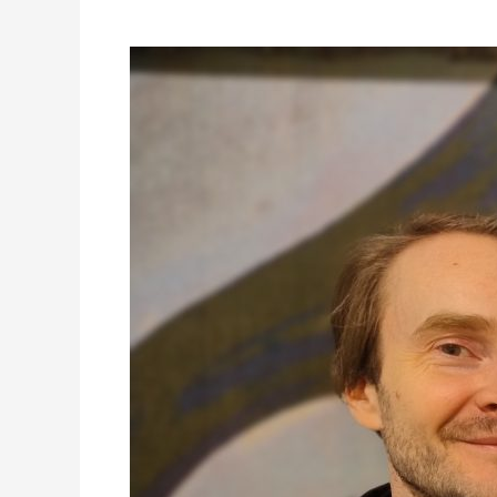
Radio
Praga
w
Muzeum
Farmacji.