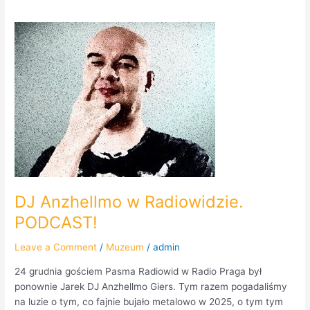
DJ
Anzhellmo
w
Radiowidzie.
PODCAST!
DJ Anzhellmo w Radiowidzie.
PODCAST!
Leave a Comment
/
Muzeum
/
admin
24 grudnia gościem Pasma Radiowid w Radio Praga był
ponownie Jarek DJ Anzhellmo Giers. Tym razem pogadaliśmy
na luzie o tym, co fajnie bujało metalowo w 2025, o tym tym