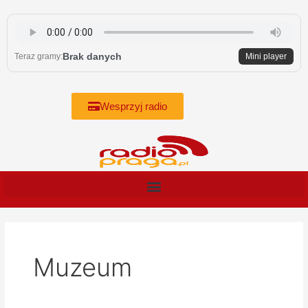
Skip
to
content
Brak danych
Teraz gramy:
Mini player
Wesprzyj radio
Muzeum