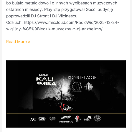
bo bujało metaloidowo i o innych wygibasach muzycznych
ostatnich miesięcy. Playlistę przygotował Gość, audycję
poprowadzili DJ Stront i DJ Vilcinescu.
Odsłuch: https://www.mixcloud.com/RadioWid/2025-12-24-
wigilijny-%C5%9Bledzik-muzyczny-z-dj-anzhellmo/
Read More »
Rock’n’Roll
is
King!