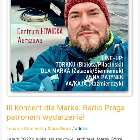
III Koncert dla Marka. Radio Praga
patronem wydarzenia!
Leave a Comment
/
MusicNews
/
admin
Latem 2022 r. wokalista rockowy i architekt, Marek Górka,