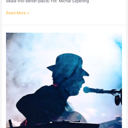
sikala-trio-better-place/ Fot: Michał Szperling
Read More »
Cohen
w
Teatrze.
Koncert
14.02.26.