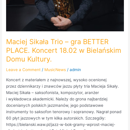
Maciej Sikała Trio – gra BETTER
PLACE. Koncert 18.02 w Bielańskim
Domu Kultury.
Leave a Comment
/
MusicNews
/
admin
Koncert z materiałem z najnowszej, wysoko ocenionej
przez dziennikarzy i znawców jazzu płyty tria Macieja Sikały.
Maciej Sikała – saksofonista, kompozytor, aranżer
i wykładowca akademicki. Należy do grona najbardziej
docenianych polskich jazzmanów, jego podstawowe
instrumenty to saksofon tenorowy i sopranowy. Nagrał ponad
60 płyt jazzowych w tym kilka autorskich. Szczegóły:
https://bielanski.waw.pl/jazz-w-bok-gramy-wprost-maciej-