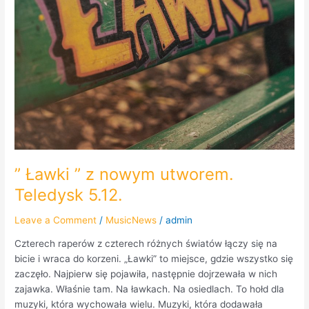
” Ławki ” z nowym utworem.
Teledysk 5.12.
Leave a Comment
/
MusicNews
/
admin
Czterech raperów z czterech różnych światów łączy się na
bicie i wraca do korzeni. „Ławki” to miejsce, gdzie wszystko się
zaczęło. Najpierw się pojawiła, następnie dojrzewała w nich
zajawka. Właśnie tam. Na ławkach. Na osiedlach. To hołd dla
muzyki, która wychowała wielu. Muzyki, która dodawała