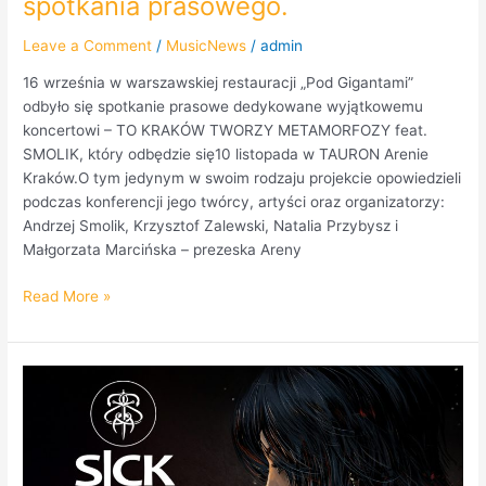
spotkania prasowego.
Leave a Comment
/
MusicNews
/
admin
16 września w warszawskiej restauracji „Pod Gigantami”
odbyło się spotkanie prasowe dedykowane wyjątkowemu
koncertowi – TO KRAKÓW TWORZY METAMORFOZY feat.
SMOLIK, który odbędzie się10 listopada w TAURON Arenie
Kraków.O tym jedynym w swoim rodzaju projekcie opowiedzieli
podczas konferencji jego twórcy, artyści oraz organizatorzy:
Andrzej Smolik, Krzysztof Zalewski, Natalia Przybysz i
Małgorzata Marcińska – prezeska Areny
Read More »
SICK
SAINTS
–
One
SiCK