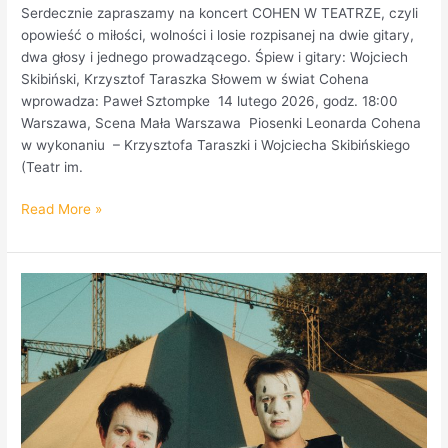
Serdecznie zapraszamy na koncert COHEN W TEATRZE, czyli
opowieść o miłości, wolności i losie rozpisanej na dwie gitary,
dwa głosy i jednego prowadzącego. Śpiew i gitary: Wojciech
Skibiński, Krzysztof Taraszka Słowem w świat Cohena
wprowadza: Paweł Sztompke 14 lutego 2026, godz. 18:00
Warszawa, Scena Mała Warszawa Piosenki Leonarda Cohena
w wykonaniu – Krzysztofa Taraszki i Wojciecha Skibińskiego
(Teatr im.
Read More »
CHAIR
otwiera
2026
nowym
punkowym
singlem!