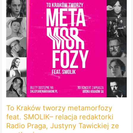
feat.
SMOLIK–
relacja
redaktorki
Radio
Praga,
Justyny
Tawickiej
ze
spotkania
prasowego.
To Kraków tworzy metamorfozy
feat. SMOLIK– relacja redaktorki
Radio Praga, Justyny Tawickiej ze