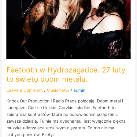
Faetooth w Hydrozagadce. 27 luty
to świeto doom metalu.
Leave a Comment
/
MusicNews
/
admin
Knock Out Production i Radio Praga polecają. Doom metal i
shoegaze. Ciężkie i lekkie. Gorzkie i słodkie. Faetooth to
zbieranina kontrastów, które po odpowiednim połączeniu
zawsze działają. Tu nie ma dysonansu, jest wyłącznie piękna
muzyka uderzająca urokliwym ciężarem. To trio nie ma
słabych punktów. Bilety: