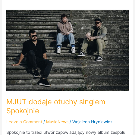
MJUT
dodaje
otuchy
singlem
Spokojnie
MJUT dodaje otuchy singlem
Spokojnie
Leave a Comment
/
MusicNews
/
Wojciech Hryniewicz
Spokojnie to trzeci utwór zapowiadający nowy album zespołu