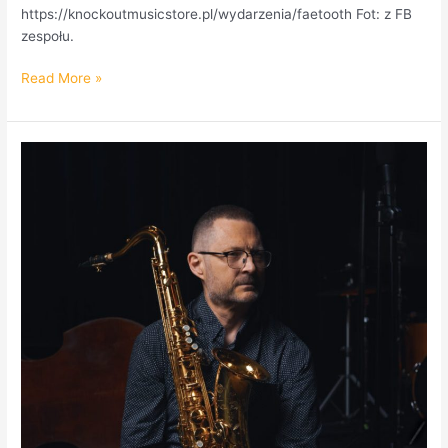
https://knockoutmusicstore.pl/wydarzenia/faetooth Fot: z FB
zespołu.
Read More »
Maciej
Sikała
Trio
–
gra
BETTER
PLACE.
Koncert
18.02
w
Bielańskim
Domu
Kultury.