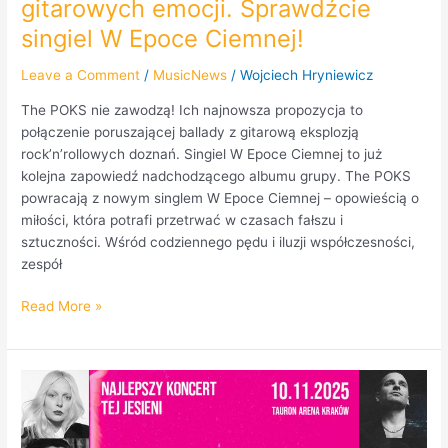
gitarowych emocji. Sprawdźcie
singiel W Epoce Ciemnej!
Leave a Comment
/
MusicNews
/
Wojciech Hryniewicz
The POKS nie zawodzą! Ich najnowsza propozycja to
połączenie poruszającej ballady z gitarową eksplozją
rock’n’rollowych doznań. Singiel W Epoce Ciemnej to już
kolejna zapowiedź nadchodzącego albumu grupy. The POKS
powracają z nowym singlem W Epoce Ciemnej – opowieścią o
miłości, która potrafi przetrwać w czasach fałszu i
sztuczności. Wśród codziennego pędu i iluzji współczesności,
zespół
Read More »
To
Kraków
tworzy
metamorfozy