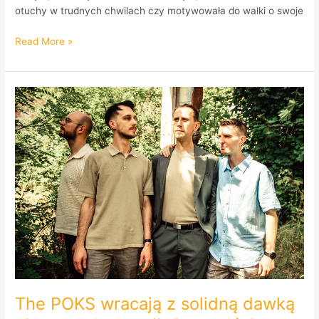
otuchy w trudnych chwilach czy motywowała do walki o swoje
Read More »
The
POKS
wracają
z
solidną
dawką
gitarowych
emocji.
Sprawdźcie
singiel
W
Epoce
Ciemnej!
The POKS wracają z solidną dawką