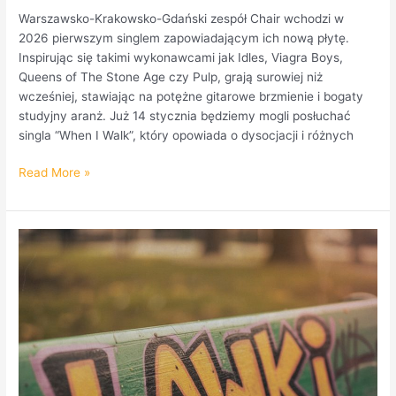
Warszawsko-Krakowsko-Gdański zespół Chair wchodzi w
2026 pierwszym singlem zapowiadającym ich nową płytę.
Inspirując się takimi wykonawcami jak Idles, Viagra Boys,
Queens of The Stone Age czy Pulp, grają surowiej niż
wcześniej, stawiając na potężne gitarowe brzmienie i bogaty
studyjny aranż. Już 14 stycznia będziemy mogli posłuchać
singla “When I Walk”, który opowiada o dysocjacji i różnych
Read More »
”
Ławki
”
z
nowym
utworem.
Teledysk
5.12.