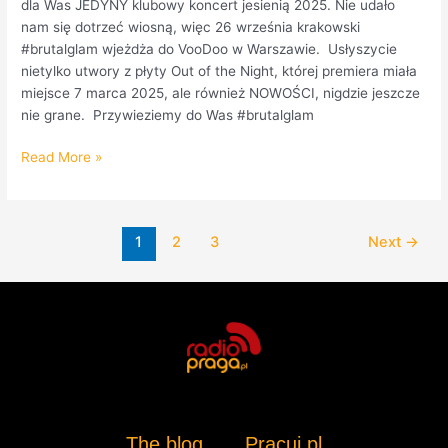
dla Was JEDYNY klubowy koncert jesienią 2025. Nie udało
nam się dotrzeć wiosną, więc 26 września krakowski
#brutalglam wjeżdża do VooDoo w Warszawie. Usłyszycie
nietylko utwory z płyty Out of the Night, której premiera miała
miejsce 7 marca 2025, ale również NOWOŚCI, nigdzie jeszcze
nie grane. Przywieziemy do Was #brutalglam
Read More »
1
2
3
Next
→
The blog
Pracuj.pl