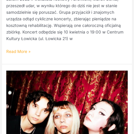
przeszedł udar, w wyniku którego do dziś nie jest w stanie
samodzielnie się poruszać. Grupa przyjaciół i znajomych
urządza odtąd cykliczne koncerty, zbierając pieniądze na
kosztowną rehabilitację. Wspierają one całoroczną oficjalną
zbiórkę. Koncert odbędzie się 10 kwietnia o 19:00 w Centrum
Kultury Łowicka (ul. Łowicka 21) w
Read More »
Faetooth
w
Hydrozagadce.
27
luty
to
świeto
doom
metalu.