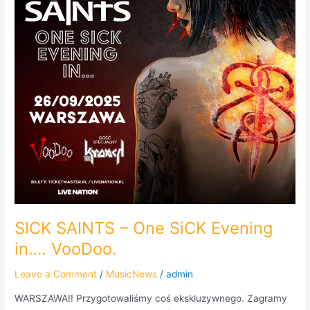
Evening
in….
VooDoo.
SICK SAINTS – One SiCK Evening
in…. VooDoo.
Leave a Comment
/
MusicNews
/
admin
WARSZAWA!! Przygotowaliśmy coś ekskluzywnego. Zagramy