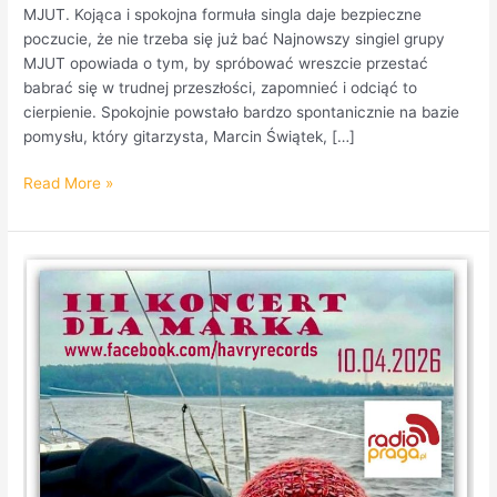
MJUT. Kojąca i spokojna formuła singla daje bezpieczne
poczucie, że nie trzeba się już bać Najnowszy singiel grupy
MJUT opowiada o tym, by spróbować wreszcie przestać
babrać się w trudnej przeszłości, zapomnieć i odciąć to
cierpienie. Spokojnie powstało bardzo spontanicznie na bazie
pomysłu, który gitarzysta, Marcin Świątek, […]
Read More »
III
Koncert
dla
Marka.
Radio
Praga
patronem
wydarzenia!