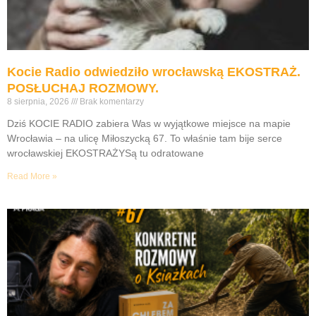
Kocie Radio odwiedziło wrocławską EKOSTRAŻ.
POSŁUCHAJ ROZMOWY.
8 sierpnia, 2026
Brak komentarzy
Dziś KOCIE RADIO zabiera Was w wyjątkowe miejsce na mapie
Wrocławia – na ulicę Miłoszycką 67. To właśnie tam bije serce
wrocławskiej EKOSTRAŻYSą tu odratowane
Read More »