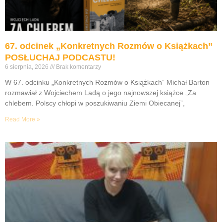
67. odcinek „Konkretnych Rozmów o Książkach”
POSŁUCHAJ PODCASTU!
6 sierpnia, 2026
Brak komentarzy
W 67. odcinku „Konkretnych Rozmów o Książkach” Michał Barton
rozmawiał z Wojciechem Ladą o jego najnowszej książce „Za
chlebem. Polscy chłopi w poszukiwaniu Ziemi Obiecanej”,
Read More »