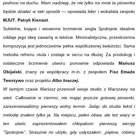
podnosi na duchu. Mam nadzieję, że nie tylko na mnie ta piosenka
będzie działać w taki sposób
— opowiada lider i wokalista zespołu
MJUT
,
Patryk Kienast
.
Subtelne, kojące i wiosenne brzmienie singla
Spokojnie
idealnie
oddaje jego ideę zawartą w tekście. Minimalistyczna, przestrzenna
kompozycja jest jednocześnie pełna współczesnej świeżości. Sama
melodia refrenu otula i zostaje w sercu na dłużej. Za produkcję i
ostateczne brzmienie utworu ponownie odpowiada
Mariusz
Obijalski
, znany ze współpracy m.in. z zespołem
Fisz Emade
Tworzywo
oraz projektu
Albo Inaczej
.
W tamtym czasie Mariusz przenosił swoje studio z Warszawy na
wieś. Całkowicie w ciemno, nie mając jeszcze gotowej piosenki,
zarezerwowaliśmy pierwszy wolny termin. Jadąc do studia tekst i
melodię znałem tylko ja. Na miejscu, pełen obaw, ale też wiary w
ten utwór, zaprezentowałem chłopakom pierwszą wersję
“Spokojnie”. Strasznie mi ulżyło, gdy usłyszałem: „piękne, robimy