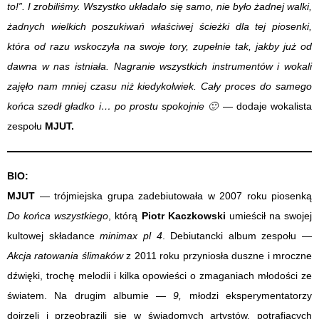
to!”. I zrobiliśmy. Wszystko układało się samo, nie było żadnej walki,
żadnych wielkich poszukiwań właściwej ścieżki dla tej piosenki,
która od razu wskoczyła na swoje tory, zupełnie tak, jakby już od
dawna w nas istniała. Nagranie wszystkich instrumentów i wokali
zajęło nam mniej czasu niż kiedykolwiek. Cały proces do samego
końca szedł gładko i… po prostu spokojnie 🙂
— dodaje wokalista
zespołu
MJUT.
BIO:
MJUT
— trójmiejska grupa zadebiutowała w 2007 roku piosenką
Do końca wszystkiego
, którą
Piotr Kaczkowski
umieścił na swojej
kultowej składance
minimax pl 4
. Debiutancki album zespołu —
Akcja ratowania ślimaków
z 2011 roku przyniosła duszne i mroczne
dźwięki, trochę melodii i kilka opowieści o zmaganiach młodości ze
światem. Na drugim albumie —
9,
młodzi eksperymentatorzy
dojrzeli i przeobrazili się w świadomych artystów, potrafiących