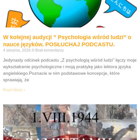
W kolejnej audycji ” Psychologia wśród ludzi” o
nauce języków. POSŁUCHAJ PODCASTU.
4 sierpnia, 2026
Brak komentarzy
Jedynasty odcinek podcastu „Z psychologią wśród ludzi” łączy moje
wykształcenie psychologiczne i moją praktykę jako lektora języka
angielskiego.Poznacie w nim podstawowe koncepcje, które
sprawiają, że
Read More »