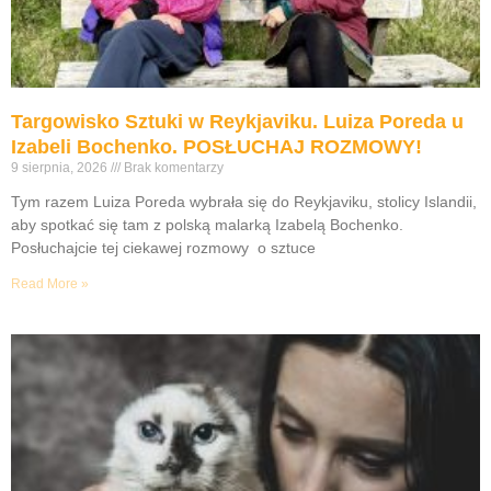
Targowisko Sztuki w Reykjaviku. Luiza Poreda u
Izabeli Bochenko. POSŁUCHAJ ROZMOWY!
9 sierpnia, 2026
Brak komentarzy
Tym razem Luiza Poreda wybrała się do Reykjaviku, stolicy Islandii,
aby spotkać się tam z polską malarką Izabelą Bochenko.
Posłuchajcie tej ciekawej rozmowy o sztuce
Read More »