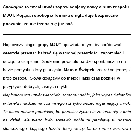
Spokojnie
to trzeci utwór zapowiadający nowy album zespołu
MJUT. Kojąca i spokojna formuła singla daje bezpieczne
poczucie, że nie trzeba się już bać
Najnowszy singiel grupy
MJUT
opowiada o tym, by spróbować
wreszcie przestać babrać się w trudnej przeszłości, zapomnieć i
odciąć to cierpienie. Spokojnie powstało bardzo spontanicznie na
bazie pomysłu, który gitarzysta,
Marcin Świątek
, zagrał na jednej z
prób zespołu. Słowa dołączyły do melodii jakiś czas później, w
przypływie dobrych, jasnych myśli.
Napisałem ten utwór właściwie samemu sobie, jako wyraz światełka
w tunelu i nadziei na coś innego niż tylko wszechogarniający mrok.
To nieco naiwne podejście, bo przecież życie nie zmienia się z dnia
na dzień, ale warto było zostawić sobie tę pamiątkę w postaci
słonecznego, kojącego tekstu, który wciąż bardzo mnie wzrusza i