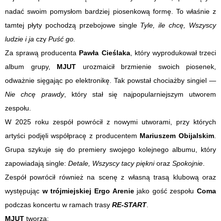
nadać swoim pomysłom bardziej piosenkową formę. To właśnie z
tamtej płyty pochodzą przebojowe single
Tyle, ile chcę, Wszyscy
ludzie i ja
czy
Puść go.
Za sprawą producenta
Pawła Cieślaka
, który wyprodukował trzeci
album grupy,
MJUT
urozmaicił brzmienie swoich piosenek,
odważnie sięgając po elektronikę. Tak powstał chociażby singiel —
Nie chcę prawdy
, który stał się najpopularniejszym utworem
zespołu.
W 2025 roku zespół powrócił z nowymi utworami, przy których
artyści podjęli współpracę z producentem
Mariuszem Obijalskim
.
Grupa szykuje się do premiery swojego kolejnego albumu, który
zapowiadają single:
Detale, Wszyscy tacy piękni
oraz
Spokojnie
.
Zespół powrócił również na scenę z własną trasą klubową oraz
występując
w trójmiejskiej Ergo Arenie
jako gość zespołu
Coma
podczas koncertu w ramach trasy
RE-START
.
MJUT
tworzą: