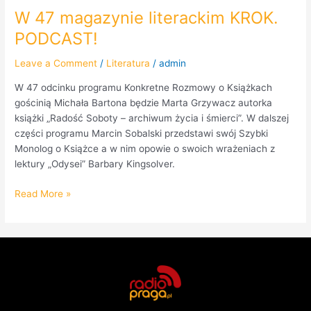
W 47 magazynie literackim KROK.
PODCAST!
Leave a Comment
/
Literatura
/
admin
W 47 odcinku programu Konkretne Rozmowy o Książkach
gościnią Michała Bartona będzie Marta Grzywacz autorka
książki „Radość Soboty – archiwum życia i śmierci”. W dalszej
części programu Marcin Sobalski przedstawi swój Szybki
Monolog o Książce a w nim opowie o swoich wrażeniach z
lektury „Odysei” Barbary Kingsolver.
Read More »