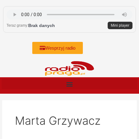
Skip
to
content
Brak danych
Teraz gramy:
Mini player
Wesprzyj radio
Marta Grzywacz