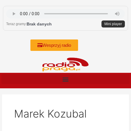
Skip
to
content
Brak danych
Teraz gramy:
Mini player
Wesprzyj radio
Marek Kozubal