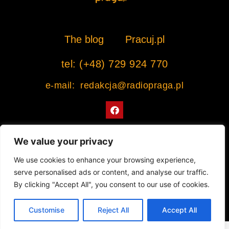
The blog
Pracuj.pl
tel: (+48) 729 924 770
e-mail: redakcja@radiopraga.pl
F
a
c
e
b
We value your privacy
o
o
Współpracujemy z Muzeum Warszawskiej Pragi
We use cookies to enhance your browsing experience,
k
serve personalised ads or content, and analyse our traffic.
© 2022 All rights Reserved. Radiopraga.pl
By clicking "Accept All", you consent to our use of cookies.
Projekt strony internetowej: tomasz-kaminski.pl
Customise
Reject All
Accept All