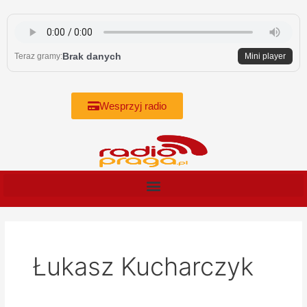
Skip
to
content
Brak danych
Teraz gramy:
Mini player
Wesprzyj radio
Łukasz Kucharczyk