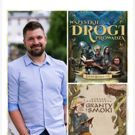
Gościem
KROKu
–
dr.
Łukasz
Kucharczyk