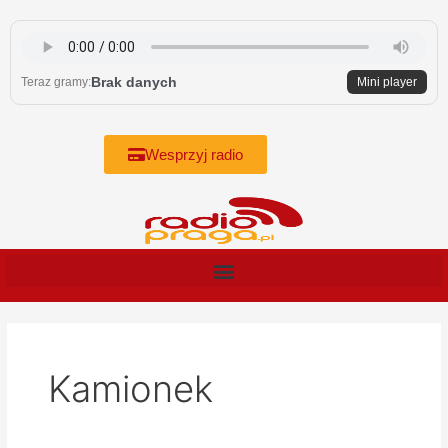
Skip
to
content
Brak danych
Teraz gramy:
Mini player
Wesprzyj radio
Kamionek