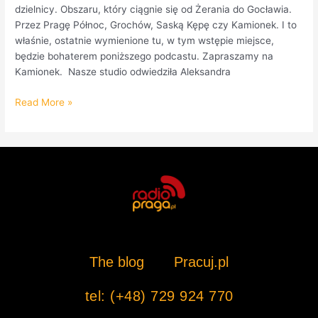
dzielnicy. Obszaru, który ciągnie się od Żerania do Gocławia.
Przez Pragę Północ, Grochów, Saską Kępę czy Kamionek. I to
właśnie, ostatnie wymienione tu, w tym wstępie miejsce,
będzie bohaterem poniższego podcastu. Zapraszamy na
Kamionek. Nasze studio odwiedziła Aleksandra
Read More »
The blog
Pracuj.pl
tel: (+48) 729 924 770