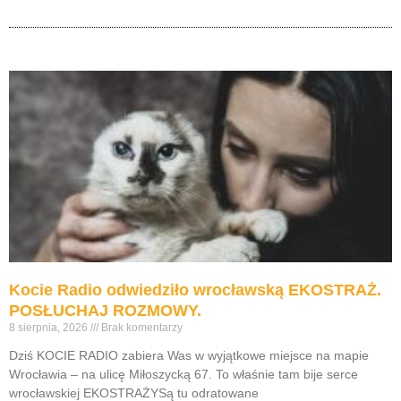
Kocie Radio odwiedziło wrocławską EKOSTRAŻ.
POSŁUCHAJ ROZMOWY.
8 sierpnia, 2026
Brak komentarzy
Dziś KOCIE RADIO zabiera Was w wyjątkowe miejsce na mapie
Wrocławia – na ulicę Miłoszycką 67. To właśnie tam bije serce
wrocławskiej EKOSTRAŻYSą tu odratowane