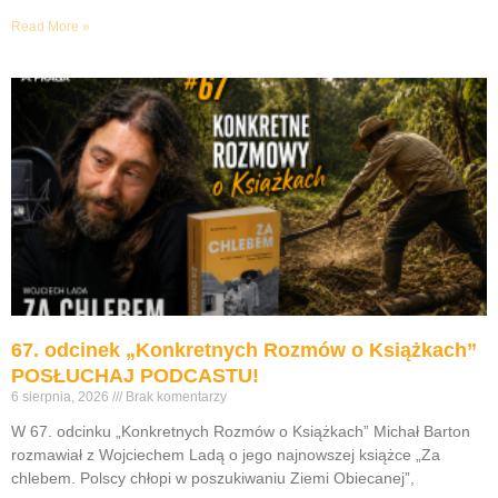
Read More »
67. odcinek „Konkretnych Rozmów o Książkach”
POSŁUCHAJ PODCASTU!
6 sierpnia, 2026
Brak komentarzy
W 67. odcinku „Konkretnych Rozmów o Książkach” Michał Barton
rozmawiał z Wojciechem Ladą o jego najnowszej książce „Za
chlebem. Polscy chłopi w poszukiwaniu Ziemi Obiecanej”,