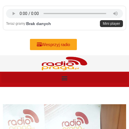
Skip
to
content
Brak danych
Teraz gramy:
Mini player
Wesprzyj radio