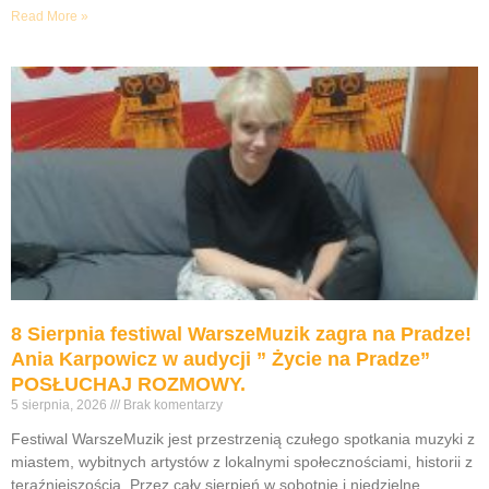
Read More »
8 Sierpnia festiwal WarszeMuzik zagra na Pradze!
Ania Karpowicz w audycji ” Życie na Pradze”
POSŁUCHAJ ROZMOWY.
5 sierpnia, 2026
Brak komentarzy
Festiwal WarszeMuzik jest przestrzenią czułego spotkania muzyki z
miastem, wybitnych artystów z lokalnymi społecznościami, historii z
teraźniejszością. Przez cały sierpień w sobotnie i niedzielne