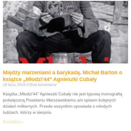
Między marzeniami a barykadą. Michał Barton o
książce „Młodzi’44” Agnieszki Cubały
28 lipca, 2026
Brak komentarzy
Książka „Młodzi’44” Agnieszki Cubały nie jest typową monografią
poświęconą Powstaniu Warszawskiemu ani opisem kolejnych
działań militarnych. Przede wszystkim opowiada o młodych
ludziach, którzy w sierpniu
Read More »