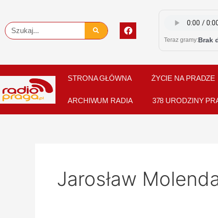
Skip
to
F
Szukaj
content
a
Brak 
Teraz gramy:
c
e
b
o
o
STRONA GŁÓWNA
ŻYCIE NA PRADZE
k
ARCHIWUM RADIA
378 URODZINY PR
Jarosław Molend