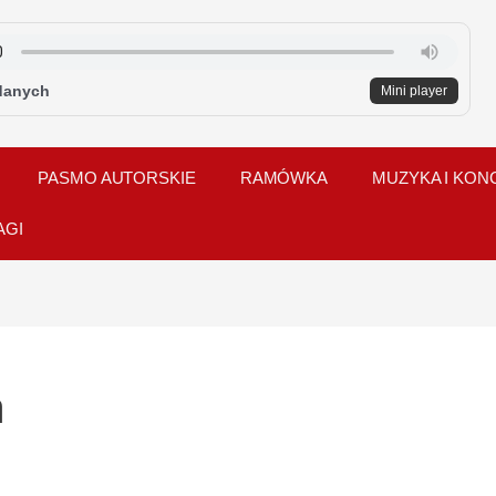
danych
Mini player
PASMO AUTORSKIE
RAMÓWKA
MUZYKA I KON
AGI
a