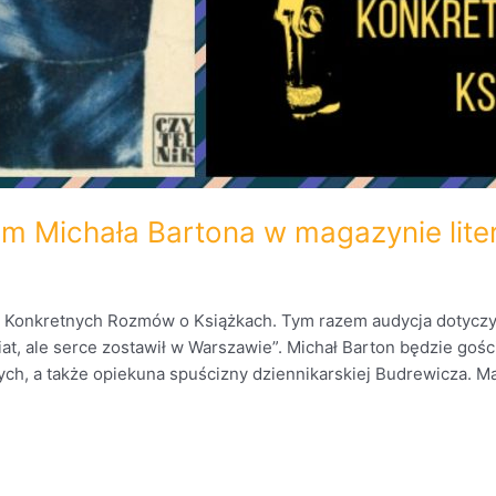
iem Michała Bartona w magazynie li
 Konkretnych Rozmów o Książkach. Tym razem audycja dotyczył
wiat, ale serce zostawił w Warszawie”. Michał Barton będzie gośc
ych, a także opiekuna spuścizny dziennikarskiej Budrewicza. M