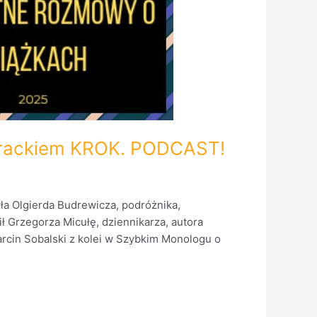
terackiem KROK. PODCAST!
a Olgierda Budrewicza, podróżnika,
ił Grzegorza Micułę, dziennikarza, autora
arcin Sobalski z kolei w Szybkim Monologu o